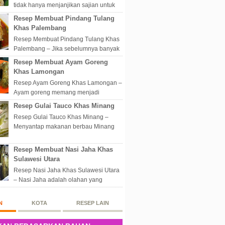
tidak hanya menjanjikan sajian untuk
disantap nikmat sekali hap. Akan tetapi
Resep Membuat Pindang Tulang
lebih dari itu dunia kuline...
Khas Palembang
Resep Membuat Pindang Tulang Khas
Palembang – Jika sebelumnya banyak
masakan Palembang yang berbau
Resep Membuat Ayam Goreng
olahan laut, maka kali kita akan
Khas Lamongan
membahas...
Resep Ayam Goreng Khas Lamongan –
Ayam goreng memang menjadi
makanan spesial di Indonesia.
Resep Gulai Tauco Khas Minang
Walaupun sederhana, mengingat
Resep Gulai Tauco Khas Minang –
proses pembuatanny...
Menyantap makanan berbau Minang
pastinya tidak perlu datang langsung
ketempatnya. Sekarang dengan
Resep Membuat Nasi Jaha Khas
banyaknya...
Sulawesi Utara
Resep Nasi Jaha Khas Sulawesi Utara
– Nasi Jaha adalah olahan yang
merupakan perpaduan antara beras
putih dan beras ketan. Kedua bahan
N
KOTA
RESEP LAIN
ters...