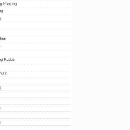
g Panjang
ng
g
ihun
m
ng Kudus
utih
g
e
g