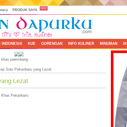
NEW
ivacy
PRODUK SAYA
 INDONESIA
KUE
GORENGAN
INFO KULINER
MINUMAN
I
, khas palembang
ep Soto Pekanbaru yang Lezat
yang Lezat
 Khas Pekanbaru