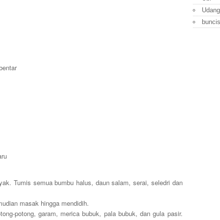
Udang
bunci
bentar
aru
ak. Tumis semua bumbu halus, daun salam, serai, seledri dan
mudian masak hingga mendidih.
ong-potong, garam, merica bubuk, pala bubuk, dan gula pasir.