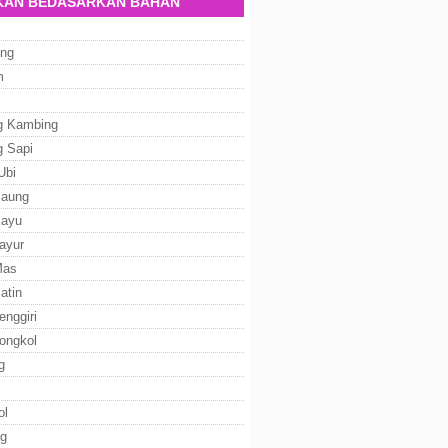
AN BEDASARKAN BAHAN
ng
m
g Kambing
g Sapi
Ubi
Baung
Kayu
ayur
Mas
atin
enggiri
ongkol
g
ol
g