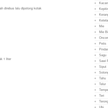
Kacan
h direbus lalu dipotong kotak
Kepiti
Keran
Ketela
Mie
Mie B
Onco
Petis
Pinda
Sagu
k 1 liter
Sawi P
Siput
Soton
Tahu
Telur
Temp
Teri
Teron
Ubi