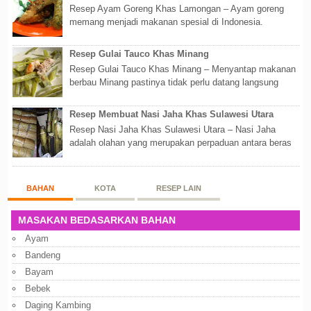
Resep Ayam Goreng Khas Lamongan – Ayam goreng
memang menjadi makanan spesial di Indonesia.
Walaupun sederhana, mengingat proses pembuatanny...
Resep Gulai Tauco Khas Minang
Resep Gulai Tauco Khas Minang – Menyantap makanan
berbau Minang pastinya tidak perlu datang langsung
ketempatnya. Sekarang dengan banyaknya...
Resep Membuat Nasi Jaha Khas Sulawesi Utara
Resep Nasi Jaha Khas Sulawesi Utara – Nasi Jaha
adalah olahan yang merupakan perpaduan antara beras
putih dan beras ketan. Kedua bahan ters...
BAHAN
KOTA
RESEP LAIN
MASAKAN BEDASARKAN BAHAN
Ayam
Bandeng
Bayam
Bebek
Daging Kambing