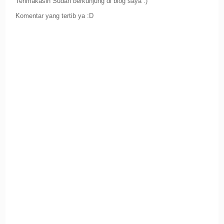
Terimakasih Sudah berkunjung di blog saya :)
Komentar yang tertib ya :D