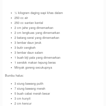
½ kilogram daging sapi khas dalam
250 cc air
250 cc santan kental
2 cm jahe yang dimemarkan
2 cm lengkuas yang dimemarkan
2 batang serai yang dimemarkan
3 lembar daun jeruk
3 butir cengkeh
3 lembar daun salam
1 buah biji pala yang dimemarkan
1 sendok makan tepung beras
Minyak goreng secukupnya
Bumbu halus:
3 siung bawang putih
7 siung bawang merah
5 buah cabai merah besar
3 cm kunyit
2 cm kencur