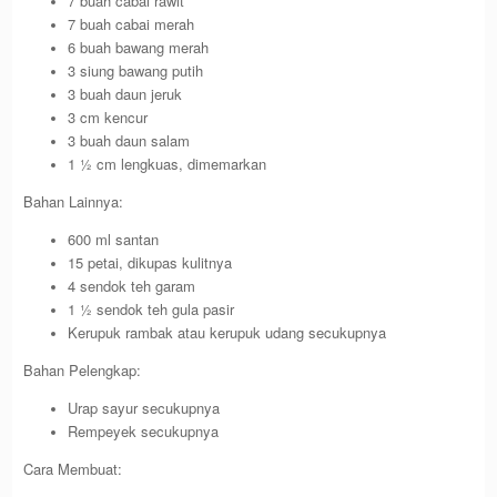
7 buah cabai rawit
7 buah cabai merah
6 buah bawang merah
3 siung bawang putih
3 buah daun jeruk
3 cm kencur
3 buah daun salam
1 ½ cm lengkuas, dimemarkan
Bahan Lainnya:
600 ml santan
15 petai, dikupas kulitnya
4 sendok teh garam
1 ½ sendok teh gula pasir
Kerupuk rambak atau kerupuk udang secukupnya
Bahan Pelengkap:
Urap sayur secukupnya
Rempeyek secukupnya
Cara Membuat: