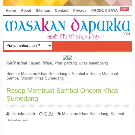
NEW
Home
About
Sitemap
Contact
Privacy
PRODUK SAYA
Ketik misal :
ayam, bihun, khas padang, khas palembang
Home
»
Masakan Khas Sumedang
»
Sambal
»
Resep Membuat
Sambal Oncom Khas Sumedang
Resep Membuat Sambal Oncom Khas
Sumedang
etik iskundarti
21.37
Masakan Khas Sumedang
,
Sambal
Advertisement