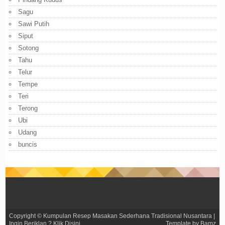
Sagu
Sawi Putih
Siput
Sotong
Tahu
Telur
Tempe
Teri
Terong
Ubi
Udang
buncis
Copyright ©
Kumpulan Resep Masakan Sederhana Tradisional Nusantara
|
Ingin Beriklan ?
Klik Disini
Template by
Bamz