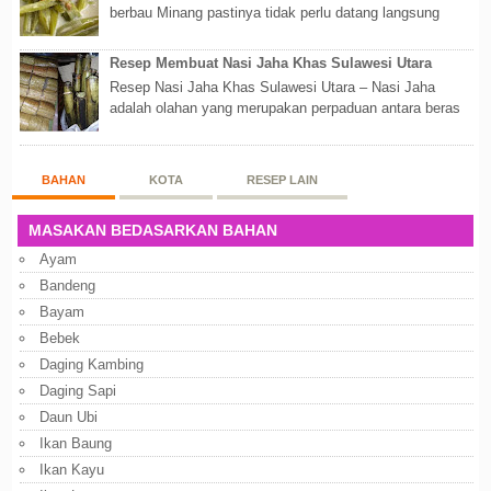
berbau Minang pastinya tidak perlu datang langsung
ketempatnya. Sekarang dengan banyaknya...
Resep Membuat Nasi Jaha Khas Sulawesi Utara
Resep Nasi Jaha Khas Sulawesi Utara – Nasi Jaha
adalah olahan yang merupakan perpaduan antara beras
putih dan beras ketan. Kedua bahan ters...
BAHAN
KOTA
RESEP LAIN
MASAKAN BEDASARKAN BAHAN
Ayam
Bandeng
Bayam
Bebek
Daging Kambing
Daging Sapi
Daun Ubi
Ikan Baung
Ikan Kayu