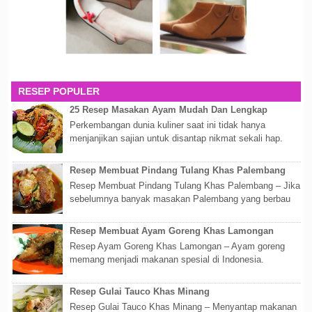
RESEP POPULER
25 Resep Masakan Ayam Mudah Dan Lengkap
Perkembangan dunia kuliner saat ini tidak hanya
menjanjikan sajian untuk disantap nikmat sekali hap.
Akan tetapi lebih dari itu dunia kuline...
Resep Membuat Pindang Tulang Khas Palembang
Resep Membuat Pindang Tulang Khas Palembang – Jika
sebelumnya banyak masakan Palembang yang berbau
olahan laut, maka kali kita akan membahas...
Resep Membuat Ayam Goreng Khas Lamongan
Resep Ayam Goreng Khas Lamongan – Ayam goreng
memang menjadi makanan spesial di Indonesia.
Walaupun sederhana, mengingat proses pembuatanny...
Resep Gulai Tauco Khas Minang
Resep Gulai Tauco Khas Minang – Menyantap makanan