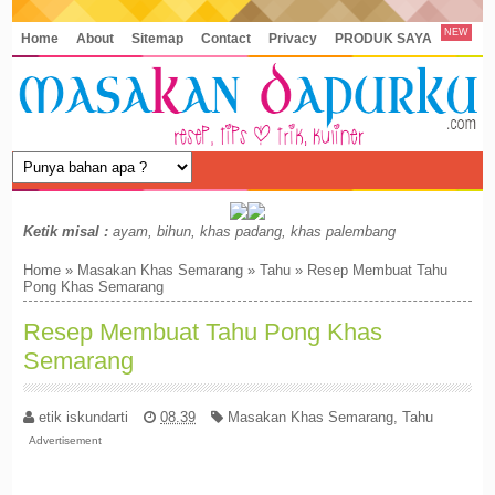
NEW
Home
About
Sitemap
Contact
Privacy
PRODUK SAYA
Ketik misal :
ayam, bihun, khas padang, khas palembang
Home
»
Masakan Khas Semarang
»
Tahu
»
Resep Membuat Tahu
Pong Khas Semarang
Resep Membuat Tahu Pong Khas
Semarang
etik iskundarti
08.39
Masakan Khas Semarang
,
Tahu
Advertisement