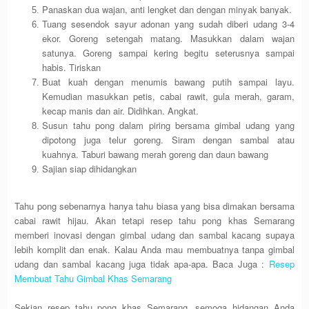
Panaskan dua wajan, anti lengket dan dengan minyak banyak.
Tuang sesendok sayur adonan yang sudah diberi udang 3-4
ekor. Goreng setengah matang. Masukkan dalam wajan
satunya. Goreng sampai kering begitu seterusnya sampai
habis. Tiriskan
Buat kuah dengan menumis bawang putih sampai layu.
Kemudian masukkan petis, cabai rawit, gula merah, garam,
kecap manis dan air. Didihkan. Angkat.
Susun tahu pong dalam piring bersama gimbal udang yang
dipotong juga telur goreng. Siram dengan sambal atau
kuahnya. Taburi bawang merah goreng dan daun bawang
Sajian siap dihidangkan
Tahu pong sebenarnya hanya tahu biasa yang bisa dimakan bersama
cabai rawit hijau. Akan tetapi resep tahu pong khas Semarang
memberi inovasi dengan gimbal udang dan sambal kacang supaya
lebih komplit dan enak. Kalau Anda mau membuatnya tanpa gimbal
udang dan sambal kacang juga tidak apa-apa. Baca Juga :
Resep
Membuat Tahu Gimbal Khas Semarang
Sekian resep tahu pong khas Semarang, semoga hidangan Anda