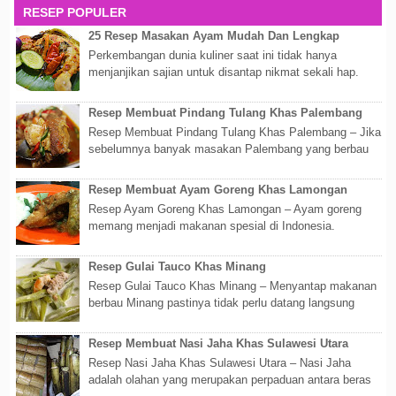
RESEP POPULER
25 Resep Masakan Ayam Mudah Dan Lengkap
Perkembangan dunia kuliner saat ini tidak hanya
menjanjikan sajian untuk disantap nikmat sekali hap.
Akan tetapi lebih dari itu dunia kuline...
Resep Membuat Pindang Tulang Khas Palembang
Resep Membuat Pindang Tulang Khas Palembang – Jika
sebelumnya banyak masakan Palembang yang berbau
olahan laut, maka kali kita akan membahas...
Resep Membuat Ayam Goreng Khas Lamongan
Resep Ayam Goreng Khas Lamongan – Ayam goreng
memang menjadi makanan spesial di Indonesia.
Walaupun sederhana, mengingat proses pembuatanny...
Resep Gulai Tauco Khas Minang
Resep Gulai Tauco Khas Minang – Menyantap makanan
berbau Minang pastinya tidak perlu datang langsung
ketempatnya. Sekarang dengan banyaknya...
Resep Membuat Nasi Jaha Khas Sulawesi Utara
Resep Nasi Jaha Khas Sulawesi Utara – Nasi Jaha
adalah olahan yang merupakan perpaduan antara beras