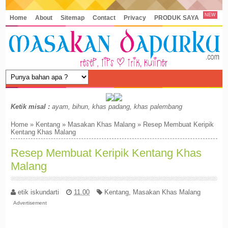
NEW
Home
About
Sitemap
Contact
Privacy
PRODUK SAYA
Ketik misal :
ayam, bihun, khas padang, khas palembang
Home
»
Kentang
»
Masakan Khas Malang
»
Resep Membuat Keripik
Kentang Khas Malang
Resep Membuat Keripik Kentang Khas
Malang
etik iskundarti
11.00
Kentang
,
Masakan Khas Malang
Advertisement