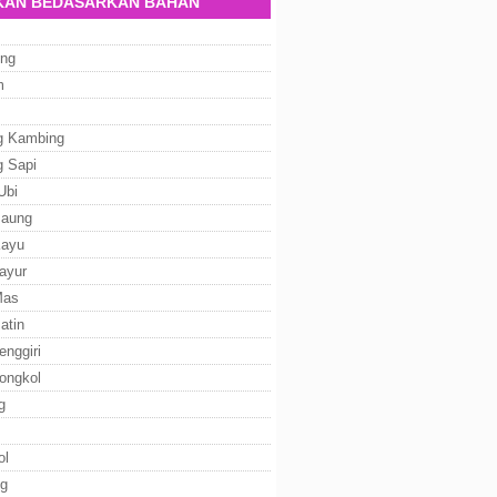
AN BEDASARKAN BAHAN
ng
m
g Kambing
g Sapi
Ubi
Baung
Kayu
ayur
Mas
atin
enggiri
ongkol
g
ol
g