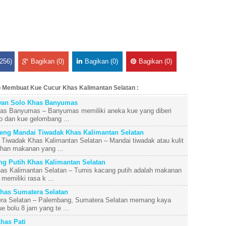
256)
Bagikan (0)
Bagikan (0)
Bagikan (0)
p Membuat Kue Cucur Khas Kalimantan Selatan :
an Solo Khas Banyumas
s Banyumas – Banyumas memiliki aneka kue yang diberi
o dan kue gelombang ...
ng Mandai Tiwadak Khas Kalimantan Selatan
iwadak Khas Kalimantan Selatan – Mandai tiwadak atau kulit
an makanan yang ...
g Putih Khas Kalimantan Selatan
as Kalimantan Selatan – Tumis kacang putih adalah makanan
emiliki rasa k ...
has Sumatera Selatan
ra Selatan – Palembang, Sumatera Selatan memang kaya
 bolu 8 jam yang te ...
has Pati