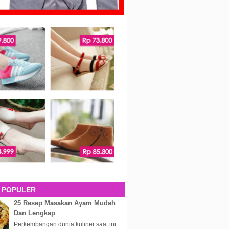
 POPULER
25 Resep Masakan Ayam Mudah
Dan Lengkap
Perkembangan dunia kuliner saat ini