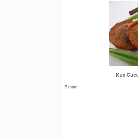
Kue Cucu
Bahan: