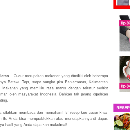
latan
– Cucur merupakan makanan yang dimiliki oleh beberapa
unya Betawi. Tapi, siapa sangka jika Banjarmasin, Kalimantan
i. Makanan yang memiliki rasa manis dengan tekstur sedikit
emari oleh masyarakat Indonesia. Bahkan tak jarang dijadikan
ting.
RESEP
, silahkan membaca dan memahami isi resep kue cucur khas
lah itu Anda bisa mempraktekkan atau menerapkannya di dapur.
ya hasil yang Anda dapatkan maksimal!