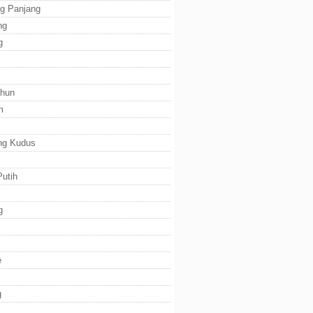
g Panjang
ng
g
ihun
m
ng Kudus
utih
g
e
g