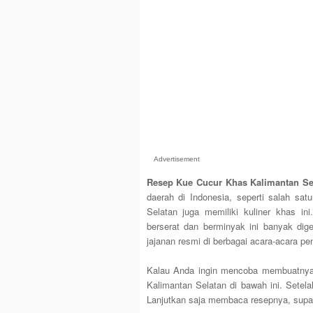
Advertisement
Resep Kue Cucur Khas Kalimantan Se
daerah di Indonesia, seperti salah sat
Selatan juga memiliki kuliner khas in
berserat dan berminyak ini banyak dig
jajanan resmi di berbagai acara-acara pen
Kalau Anda ingin mencoba membuatnya
Kalimantan Selatan di bawah ini. Sete
Lanjutkan saja membaca resepnya, supa