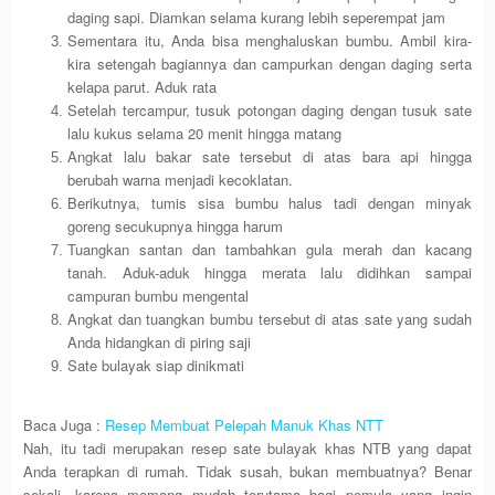
daging sapi. Diamkan selama kurang lebih seperempat jam
Sementara itu, Anda bisa menghaluskan bumbu. Ambil kira-
kira setengah bagiannya dan campurkan dengan daging serta
kelapa parut. Aduk rata
Setelah tercampur, tusuk potongan daging dengan tusuk sate
lalu kukus selama 20 menit hingga matang
Angkat lalu bakar sate tersebut di atas bara api hingga
berubah warna menjadi kecoklatan.
Berikutnya, tumis sisa bumbu halus tadi dengan minyak
goreng secukupnya hingga harum
Tuangkan santan dan tambahkan gula merah dan kacang
tanah. Aduk-aduk hingga merata lalu didihkan sampai
campuran bumbu mengental
Angkat dan tuangkan bumbu tersebut di atas sate yang sudah
Anda hidangkan di piring saji
Sate bulayak siap dinikmati
Baca Juga :
Resep Membuat Pelepah Manuk Khas NTT
Nah, itu tadi merupakan resep sate bulayak khas NTB yang dapat
Anda terapkan di rumah. Tidak susah, bukan membuatnya? Benar
sekali, karena memang mudah terutama bagi pemula yang ingin