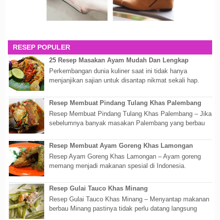
RESEP POPULER
25 Resep Masakan Ayam Mudah Dan Lengkap
Perkembangan dunia kuliner saat ini tidak hanya
menjanjikan sajian untuk disantap nikmat sekali hap.
Akan tetapi lebih dari itu dunia kuline...
Resep Membuat Pindang Tulang Khas Palembang
Resep Membuat Pindang Tulang Khas Palembang – Jika
sebelumnya banyak masakan Palembang yang berbau
olahan laut, maka kali kita akan membahas...
Resep Membuat Ayam Goreng Khas Lamongan
Resep Ayam Goreng Khas Lamongan – Ayam goreng
memang menjadi makanan spesial di Indonesia.
Walaupun sederhana, mengingat proses pembuatanny...
Resep Gulai Tauco Khas Minang
Resep Gulai Tauco Khas Minang – Menyantap makanan
berbau Minang pastinya tidak perlu datang langsung
ketempatnya. Sekarang dengan banyaknya...