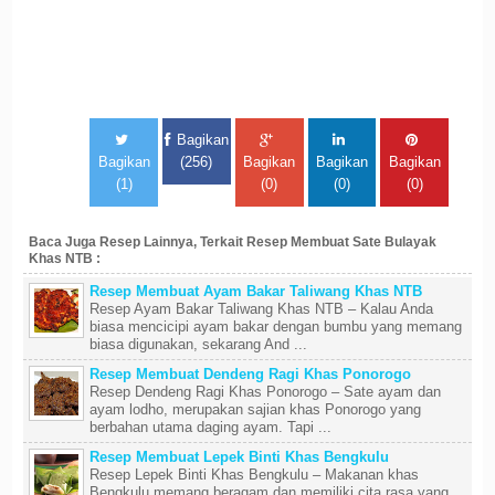
Bagikan
Bagikan
(256)
Bagikan
Bagikan
Bagikan
(1)
(0)
(0)
(0)
Baca Juga Resep Lainnya, Terkait Resep Membuat Sate Bulayak
Khas NTB :
Resep Membuat Ayam Bakar Taliwang Khas NTB
Resep Ayam Bakar Taliwang Khas NTB – Kalau Anda
biasa mencicipi ayam bakar dengan bumbu yang memang
biasa digunakan, sekarang And ...
Resep Membuat Dendeng Ragi Khas Ponorogo
Resep Dendeng Ragi Khas Ponorogo – Sate ayam dan
ayam lodho, merupakan sajian khas Ponorogo yang
berbahan utama daging ayam. Tapi ...
Resep Membuat Lepek Binti Khas Bengkulu
Resep Lepek Binti Khas Bengkulu – Makanan khas
Bengkulu memang beragam dan memiliki cita rasa yang