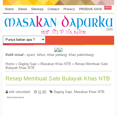
NEW
Home
About
Sitemap
Contact
Privacy
PRODUK SAYA
Ketik misal :
ayam, bihun, khas padang, khas palembang
Home
»
Daging Sapi
»
Masakan Khas NTB
»
Resep Membuat Sate
Bulayak Khas NTB
Resep Membuat Sate Bulayak Khas NTB
etik iskundarti
11.40
Daging Sapi
,
Masakan Khas NTB
Advertisement