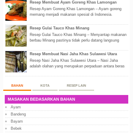
Resep Membuat Ayam Goreng Khas Lamongan
Resep Ayam Goreng Khas Lamongan – Ayam goreng
memang menjadi makanan spesial di Indonesia.
Walaupun sederhana, mengingat proses pembuatanny...
Resep Gulai Tauco Khas Minang
Resep Gulai Tauco Khas Minang – Menyantap makanan
berbau Minang pastinya tidak perlu datang langsung
ketempatnya. Sekarang dengan banyaknya...
Resep Membuat Nasi Jaha Khas Sulawesi Utara
Resep Nasi Jaha Khas Sulawesi Utara – Nasi Jaha
adalah olahan yang merupakan perpaduan antara beras
putih dan beras ketan. Kedua bahan ters...
BAHAN
KOTA
RESEP LAIN
MASAKAN BEDASARKAN BAHAN
Ayam
Bandeng
Bayam
Bebek