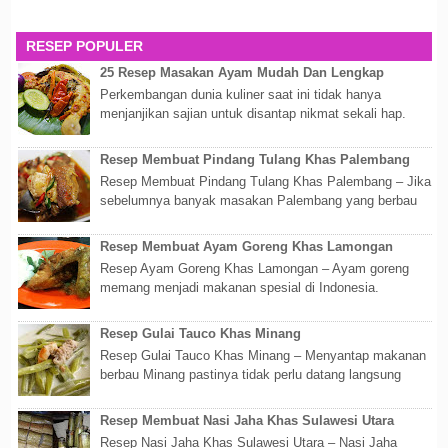
RESEP POPULER
25 Resep Masakan Ayam Mudah Dan Lengkap
Perkembangan dunia kuliner saat ini tidak hanya
menjanjikan sajian untuk disantap nikmat sekali hap.
Akan tetapi lebih dari itu dunia kuline...
Resep Membuat Pindang Tulang Khas Palembang
Resep Membuat Pindang Tulang Khas Palembang – Jika
sebelumnya banyak masakan Palembang yang berbau
olahan laut, maka kali kita akan membahas...
Resep Membuat Ayam Goreng Khas Lamongan
Resep Ayam Goreng Khas Lamongan – Ayam goreng
memang menjadi makanan spesial di Indonesia.
Walaupun sederhana, mengingat proses pembuatanny...
Resep Gulai Tauco Khas Minang
Resep Gulai Tauco Khas Minang – Menyantap makanan
berbau Minang pastinya tidak perlu datang langsung
ketempatnya. Sekarang dengan banyaknya...
Resep Membuat Nasi Jaha Khas Sulawesi Utara
Resep Nasi Jaha Khas Sulawesi Utara – Nasi Jaha