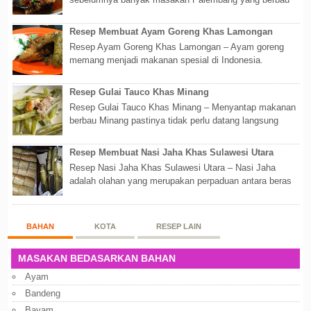
olahan laut, maka kali kita akan membahas...
Resep Membuat Ayam Goreng Khas Lamongan
Resep Ayam Goreng Khas Lamongan – Ayam goreng
memang menjadi makanan spesial di Indonesia.
Walaupun sederhana, mengingat proses pembuatanny...
Resep Gulai Tauco Khas Minang
Resep Gulai Tauco Khas Minang – Menyantap makanan
berbau Minang pastinya tidak perlu datang langsung
ketempatnya. Sekarang dengan banyaknya...
Resep Membuat Nasi Jaha Khas Sulawesi Utara
Resep Nasi Jaha Khas Sulawesi Utara – Nasi Jaha
adalah olahan yang merupakan perpaduan antara beras
putih dan beras ketan. Kedua bahan ters...
BAHAN
KOTA
RESEP LAIN
MASAKAN BEDASARKAN BAHAN
Ayam
Bandeng
Bayam