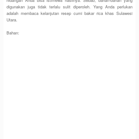
hidangan Anda bisa istimewa hasilnya. Sebab, bahan-bahan yang
digunakan juga tidak terlalu sulit diperoleh. Yang Anda perlukan
adalah membaca kelanjutan resep cumi bakar rica khas Sulawesi
Utara.
Bahan: