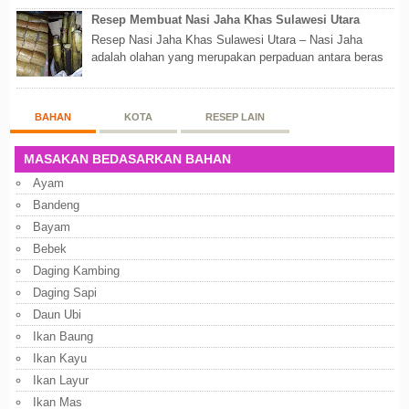
Resep Membuat Nasi Jaha Khas Sulawesi Utara
Resep Nasi Jaha Khas Sulawesi Utara – Nasi Jaha
adalah olahan yang merupakan perpaduan antara beras
putih dan beras ketan. Kedua bahan ters...
BAHAN
KOTA
RESEP LAIN
MASAKAN BEDASARKAN BAHAN
Ayam
Bandeng
Bayam
Bebek
Daging Kambing
Daging Sapi
Daun Ubi
Ikan Baung
Ikan Kayu
Ikan Layur
Ikan Mas