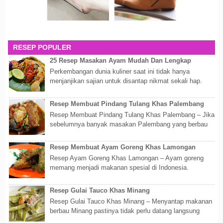
RESEP POPULER
25 Resep Masakan Ayam Mudah Dan Lengkap
Perkembangan dunia kuliner saat ini tidak hanya
menjanjikan sajian untuk disantap nikmat sekali hap.
Akan tetapi lebih dari itu dunia kuline...
Resep Membuat Pindang Tulang Khas Palembang
Resep Membuat Pindang Tulang Khas Palembang – Jika
sebelumnya banyak masakan Palembang yang berbau
olahan laut, maka kali kita akan membahas...
Resep Membuat Ayam Goreng Khas Lamongan
Resep Ayam Goreng Khas Lamongan – Ayam goreng
memang menjadi makanan spesial di Indonesia.
Walaupun sederhana, mengingat proses pembuatanny...
Resep Gulai Tauco Khas Minang
Resep Gulai Tauco Khas Minang – Menyantap makanan
berbau Minang pastinya tidak perlu datang langsung
ketempatnya. Sekarang dengan banyaknya...