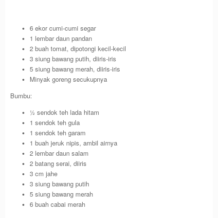
6 ekor cumi-cumi segar
1 lembar daun pandan
2 buah tomat, dipotongi kecil-kecil
3 siung bawang putih, diiris-iris
5 siung bawang merah, diiris-iris
Minyak goreng secukupnya
Bumbu:
½ sendok teh lada hitam
1 sendok teh gula
1 sendok teh garam
1 buah jeruk nipis, ambil airnya
2 lembar daun salam
2 batang serai, diiris
3 cm jahe
3 siung bawang putih
5 siung bawang merah
6 buah cabai merah