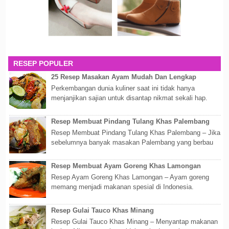
RESEP POPULER
25 Resep Masakan Ayam Mudah Dan Lengkap
Perkembangan dunia kuliner saat ini tidak hanya
menjanjikan sajian untuk disantap nikmat sekali hap.
Akan tetapi lebih dari itu dunia kuline...
Resep Membuat Pindang Tulang Khas Palembang
Resep Membuat Pindang Tulang Khas Palembang – Jika
sebelumnya banyak masakan Palembang yang berbau
olahan laut, maka kali kita akan membahas...
Resep Membuat Ayam Goreng Khas Lamongan
Resep Ayam Goreng Khas Lamongan – Ayam goreng
memang menjadi makanan spesial di Indonesia.
Walaupun sederhana, mengingat proses pembuatanny...
Resep Gulai Tauco Khas Minang
Resep Gulai Tauco Khas Minang – Menyantap makanan