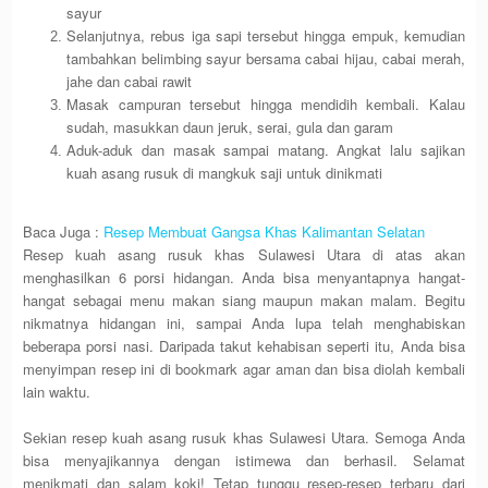
sayur
Selanjutnya, rebus iga sapi tersebut hingga empuk, kemudian
tambahkan belimbing sayur bersama cabai hijau, cabai merah,
jahe dan cabai rawit
Masak campuran tersebut hingga mendidih kembali. Kalau
sudah, masukkan daun jeruk, serai, gula dan garam
Aduk-aduk dan masak sampai matang. Angkat lalu sajikan
kuah asang rusuk di mangkuk saji untuk dinikmati
Baca Juga :
Resep Membuat Gangsa Khas Kalimantan Selatan
Resep kuah asang rusuk khas Sulawesi Utara di atas akan
menghasilkan 6 porsi hidangan. Anda bisa menyantapnya hangat-
hangat sebagai menu makan siang maupun makan malam. Begitu
nikmatnya hidangan ini, sampai Anda lupa telah menghabiskan
beberapa porsi nasi. Daripada takut kehabisan seperti itu, Anda bisa
menyimpan resep ini di bookmark agar aman dan bisa diolah kembali
lain waktu.
Sekian resep kuah asang rusuk khas Sulawesi Utara. Semoga Anda
bisa menyajikannya dengan istimewa dan berhasil. Selamat
menikmati dan salam koki! Tetap tunggu resep-resep terbaru dari