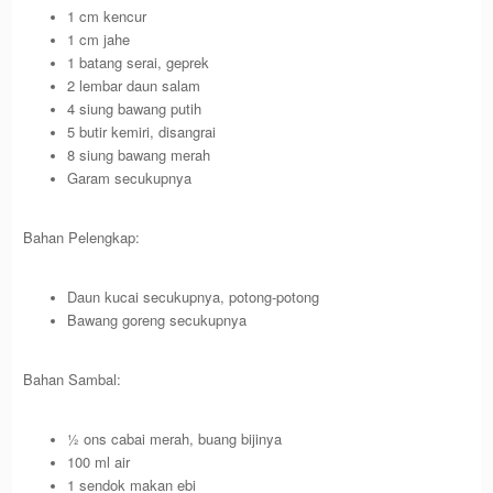
1 cm kencur
1 cm jahe
1 batang serai, geprek
2 lembar daun salam
4 siung bawang putih
5 butir kemiri, disangrai
8 siung bawang merah
Garam secukupnya
Bahan Pelengkap:
Daun kucai secukupnya, potong-potong
Bawang goreng secukupnya
Bahan Sambal:
½ ons cabai merah, buang bijinya
100 ml air
1 sendok makan ebi