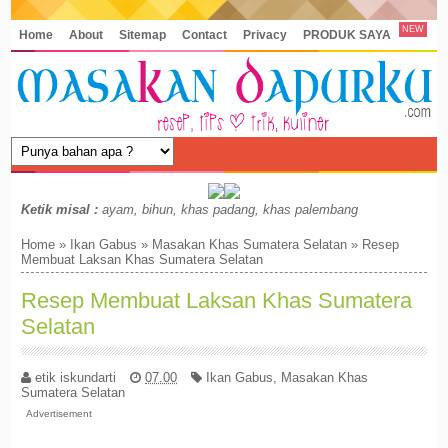
NEW
Home
About
Sitemap
Contact
Privacy
PRODUK SAYA
Ketik misal :
ayam, bihun, khas padang, khas palembang
Home
»
Ikan Gabus
»
Masakan Khas Sumatera Selatan
»
Resep
Membuat Laksan Khas Sumatera Selatan
Resep Membuat Laksan Khas Sumatera
Selatan
etik iskundarti
07.00
Ikan Gabus
,
Masakan Khas
Sumatera Selatan
Advertisement