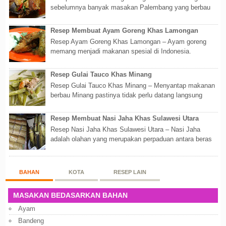
sebelumnya banyak masakan Palembang yang berbau
olahan laut, maka kali kita akan membahas...
Resep Membuat Ayam Goreng Khas Lamongan
Resep Ayam Goreng Khas Lamongan – Ayam goreng
memang menjadi makanan spesial di Indonesia.
Walaupun sederhana, mengingat proses pembuatanny...
Resep Gulai Tauco Khas Minang
Resep Gulai Tauco Khas Minang – Menyantap makanan
berbau Minang pastinya tidak perlu datang langsung
ketempatnya. Sekarang dengan banyaknya...
Resep Membuat Nasi Jaha Khas Sulawesi Utara
Resep Nasi Jaha Khas Sulawesi Utara – Nasi Jaha
adalah olahan yang merupakan perpaduan antara beras
putih dan beras ketan. Kedua bahan ters...
BAHAN
KOTA
RESEP LAIN
MASAKAN BEDASARKAN BAHAN
Ayam
Bandeng