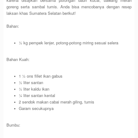
karena disajikan bersama potongan daun kucai, bawang merah
goreng serta sambal tumis. Anda bisa mencobanya dengan resep
laksan khas Sumatera Selatan berikut!
Bahan:
½ kg pempek lenjer, potong-potong miring sesuai selera
Bahan Kuah:
1 ½ ons fillet ikan gabus
½ liter santan
½ liter kaldu ikan
¼ liter santan kental
2 sendok makan cabai merah giling, tumis
Garam secukupnya
Bumbu: