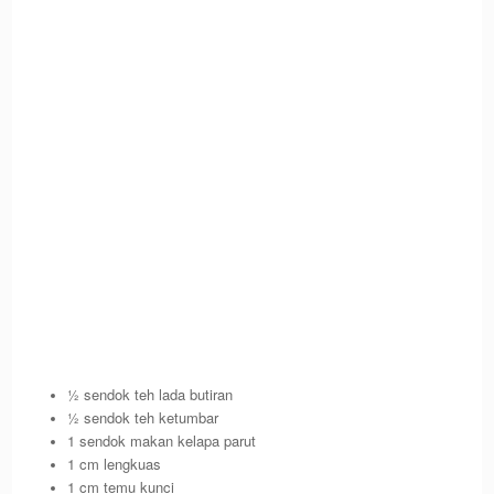
½ sendok teh lada butiran
½ sendok teh ketumbar
1 sendok makan kelapa parut
1 cm lengkuas
1 cm temu kunci