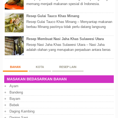
memang menjadi makanan spesial di Indonesia.
Walaupun sederhana, mengingat proses pembuatanny...
Resep Gulai Tauco Khas Minang
Resep Gulai Tauco Khas Minang – Menyantap makanan
berbau Minang pastinya tidak perlu datang langsung
ketempatnya. Sekarang dengan banyaknya...
Resep Membuat Nasi Jaha Khas Sulawesi Utara
Resep Nasi Jaha Khas Sulawesi Utara – Nasi Jaha
adalah olahan yang merupakan perpaduan antara beras
putih dan beras ketan. Kedua bahan ters...
BAHAN
KOTA
RESEP LAIN
MASAKAN BEDASARKAN BAHAN
Ayam
Bandeng
Bayam
Bebek
Daging Kambing
Daging Sapi