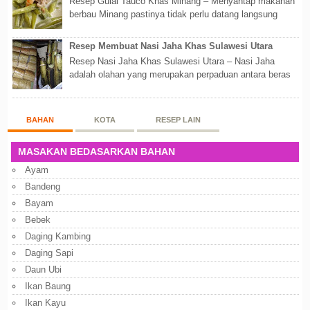
Resep Gulai Tauco Khas Minang – Menyantap makanan
berbau Minang pastinya tidak perlu datang langsung
ketempatnya. Sekarang dengan banyaknya...
Resep Membuat Nasi Jaha Khas Sulawesi Utara
Resep Nasi Jaha Khas Sulawesi Utara – Nasi Jaha
adalah olahan yang merupakan perpaduan antara beras
putih dan beras ketan. Kedua bahan ters...
BAHAN
KOTA
RESEP LAIN
MASAKAN BEDASARKAN BAHAN
Ayam
Bandeng
Bayam
Bebek
Daging Kambing
Daging Sapi
Daun Ubi
Ikan Baung
Ikan Kayu