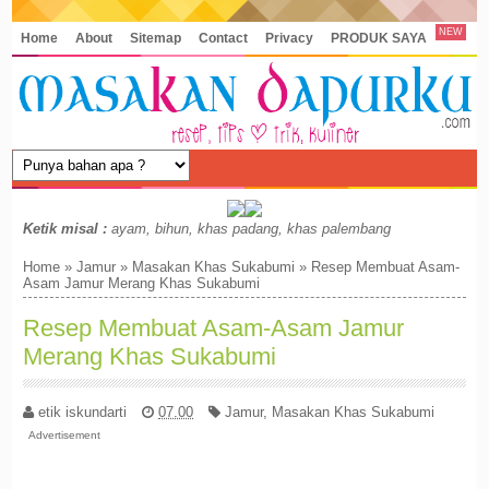
NEW
Home
About
Sitemap
Contact
Privacy
PRODUK SAYA
Ketik misal :
ayam, bihun, khas padang, khas palembang
Home
»
Jamur
»
Masakan Khas Sukabumi
»
Resep Membuat Asam-
Asam Jamur Merang Khas Sukabumi
Resep Membuat Asam-Asam Jamur
Merang Khas Sukabumi
etik iskundarti
07.00
Jamur
,
Masakan Khas Sukabumi
Advertisement