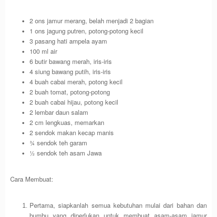
2 ons jamur merang, belah menjadi 2 bagian
1 ons jagung putren, potong-potong kecil
3 pasang hati ampela ayam
100 ml air
6 butir bawang merah, iris-iris
4 siung bawang putih, iris-iris
4 buah cabai merah, potong kecil
2 buah tomat, potong-potong
2 buah cabai hijau, potong kecil
2 lembar daun salam
2 cm lengkuas, memarkan
2 sendok makan kecap manis
¾ sendok teh garam
½ sendok teh asam Jawa
Cara Membuat:
Pertama, siapkanlah semua kebutuhan mulai dari bahan dan
bumbu yang diperlukan untuk membuat asam-asam jamur