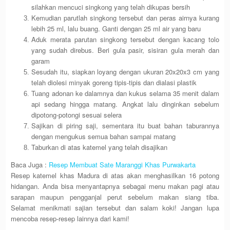
silahkan mencuci singkong yang telah dikupas bersih
Kemudian parutlah singkong tersebut dan peras airnya kurang
lebih 25 ml, lalu buang. Ganti dengan 25 ml air yang baru
Aduk merata parutan singkong tersebut dengan kacang tolo
yang sudah direbus. Beri gula pasir, sisiran gula merah dan
garam
Sesudah itu, siapkan loyang dengan ukuran 20x20x3 cm yang
telah diolesi minyak goreng tipis-tipis dan dialasi plastik
Tuang adonan ke dalamnya dan kukus selama 35 menit dalam
api sedang hingga matang. Angkat lalu dinginkan sebelum
dipotong-potongi sesuai selera
Sajikan di piring saji, sementara itu buat bahan taburannya
dengan mengukus semua bahan sampai matang
Taburkan di atas katemel yang telah disajikan
Baca Juga :
Resep Membuat Sate Maranggi Khas Purwakarta
Resep katemel khas Madura di atas akan menghasilkan 16 potong
hidangan. Anda bisa menyantapnya sebagai menu makan pagi atau
sarapan maupun pengganjal perut sebelum makan siang tiba.
Selamat menikmati sajian tersebut dan salam koki! Jangan lupa
mencoba resep-resep lainnya dari kami!