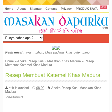
NEW
Home
About
Sitemap
Contact
Privacy
PRODUK SAYA
Ketik misal :
ayam, bihun, khas padang, khas palembang
Home
»
Aneka Resep Kue
»
Masakan Khas Madura
»
Resep
Membuat Katemel Khas Madura
Resep Membuat Katemel Khas Madura
etik iskundarti
08.00
Aneka Resep Kue
,
Masakan Khas
Madura
Advertisement