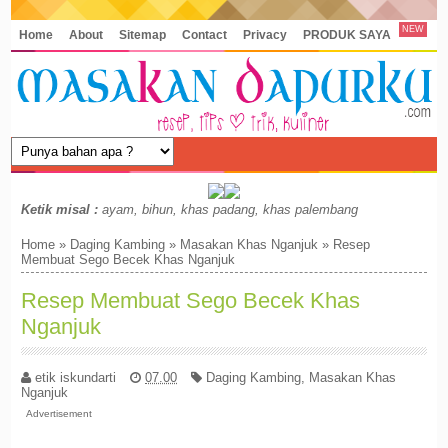
NEW
Home
About
Sitemap
Contact
Privacy
PRODUK SAYA
Ketik misal :
ayam, bihun, khas padang, khas palembang
Home
»
Daging Kambing
»
Masakan Khas Nganjuk
»
Resep
Membuat Sego Becek Khas Nganjuk
Resep Membuat Sego Becek Khas
Nganjuk
etik iskundarti
07.00
Daging Kambing
,
Masakan Khas
Nganjuk
Advertisement