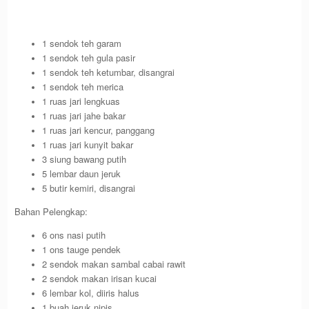
1 sendok teh garam
1 sendok teh gula pasir
1 sendok teh ketumbar, disangrai
1 sendok teh merica
1 ruas jari lengkuas
1 ruas jari jahe bakar
1 ruas jari kencur, panggang
1 ruas jari kunyit bakar
3 siung bawang putih
5 lembar daun jeruk
5 butir kemiri, disangrai
Bahan Pelengkap:
6 ons nasi putih
1 ons tauge pendek
2 sendok makan sambal cabai rawit
2 sendok makan irisan kucai
6 lembar kol, diiris halus
1 buah jeruk nipis