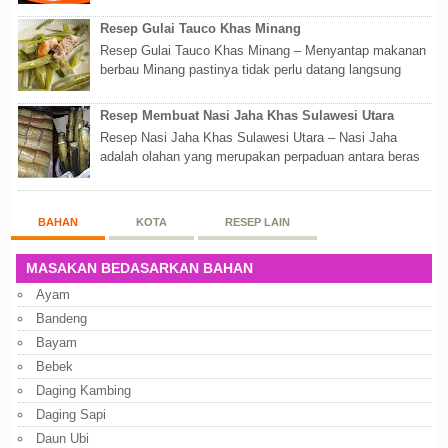
Walaupun sederhana, mengingat proses pembuatanny...
Resep Gulai Tauco Khas Minang
Resep Gulai Tauco Khas Minang – Menyantap makanan
berbau Minang pastinya tidak perlu datang langsung
ketempatnya. Sekarang dengan banyaknya...
Resep Membuat Nasi Jaha Khas Sulawesi Utara
Resep Nasi Jaha Khas Sulawesi Utara – Nasi Jaha
adalah olahan yang merupakan perpaduan antara beras
putih dan beras ketan. Kedua bahan ters...
BAHAN
KOTA
RESEP LAIN
MASAKAN BEDASARKAN BAHAN
Ayam
Bandeng
Bayam
Bebek
Daging Kambing
Daging Sapi
Daun Ubi