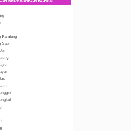
AN BEDASARKAN BAHAN
ng
m
g Kambing
g Sapi
Ubi
Baung
Kayu
ayur
Mas
atin
enggiri
ongkol
g
ol
g