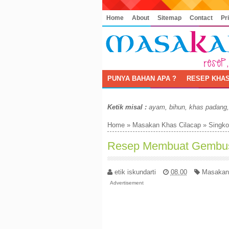
Home
About
Sitemap
Contact
Pr
PUNYA BAHAN APA ?
RESEP KHAS
Ketik misal :
ayam, bihun, khas padang
Home
»
Masakan Khas Cilacap
»
Singko
Resep Membuat Gembus
etik iskundarti
08.00
Masakan
Advertisement