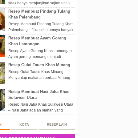
tidak hanya menjanjikan sajian untuk
disantap nikmat sekali hap. Akan tetapi
Resep Membuat Pindang Tulang
lebih dari itu dunia kuline...
Khas Palembang
Resep Membuat Pindang Tulang Khas
Palembang – Jika sebelumnya banyak
masakan Palembang yang berbau
Resep Membuat Ayam Goreng
olahan laut, maka kali kita akan
Khas Lamongan
membahas...
Resep Ayam Goreng Khas Lamongan –
Ayam goreng memang menjadi
makanan spesial di Indonesia.
Resep Gulai Tauco Khas Minang
Walaupun sederhana, mengingat
Resep Gulai Tauco Khas Minang –
proses pembuatanny...
Menyantap makanan berbau Minang
pastinya tidak perlu datang langsung
ketempatnya. Sekarang dengan
Resep Membuat Nasi Jaha Khas
banyaknya...
Sulawesi Utara
Resep Nasi Jaha Khas Sulawesi Utara
– Nasi Jaha adalah olahan yang
merupakan perpaduan antara beras
putih dan beras ketan. Kedua bahan
N
KOTA
RESEP LAIN
ters...