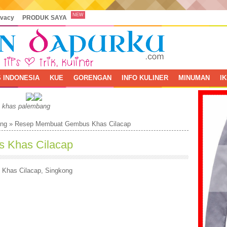
NEW
ivacy
PRODUK SAYA
 INDONESIA
KUE
GORENGAN
INFO KULINER
MINUMAN
I
, khas palembang
ng
»
Resep Membuat Gembus Khas Cilacap
 Khas Cilacap
 Khas Cilacap
,
Singkong