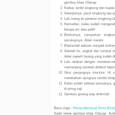
gembus khas Cilacap
Kedua, ambil singkong dan kupas k
Selanjutnya, parut singkong lalu p
Lalu tuang air perasan singkong
Kemudian, kalau sudah mengenda
berupa aci atau pathi
Berikutnya, campurkan singk
secukupnya. Aduk merata
Biarkanlah adonan menjadi butiran
Setelah itu, angkat dan tumbuk 
datar seperti loyang yang sudah di
Lalu ratakan dengan menekan-ne
memanjang sembari ditaburi tepun
Ukur panjangnya kira-kira 18
merekatkan ujungnya sambil tetap 
Kalau sudah selesai semuanya, g
di piring saji
Gembus goreng siap dinikmati
Baca Juga :
Resep Membuat Binte Biluh
Itulah resep gembus khas Cilacap. An