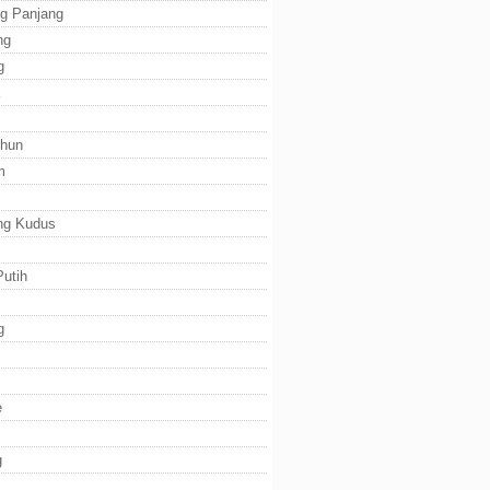
g Panjang
ng
g
ihun
m
ng Kudus
utih
g
e
g