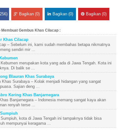
256)
Bagikan (0)
Bagikan (0)
Bagikan (0)
p Membuat Gembus Khas Cilacap :
r Khas Cilacap
acap – Sebelum ini, kami sudah membahas betapa nikmatnya
eng sendiri mir ...
 Kebumen
Kebumen merupakan kota yang ada di Jawa Tengah. Kota ini
ya. Di balik se ...
ong Blauran Khas Surabaya
 Khas Surabaya – Kolak menjadi hidangan yang sangat
puasa. Sajian deng ...
bro Kering Khas Banjarnegara
 Khas Banjarnegara – Indonesia memang sangat kaya akan
nan renyah terse ...
 Sumpiuh
umpiuh, kota di Jawa Tengah ini tampaknya tidak bisa
uh mempunyai keragama ...