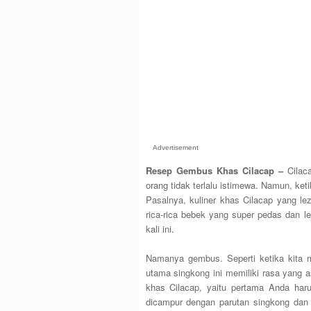
Advertisement
Resep Gembus Khas Cilacap –
Cilaca
orang tidak terlalu istimewa. Namun, ket
Pasalnya, kuliner khas Cilacap yang l
rica-rica bebek yang super pedas dan le
kali ini.
Namanya gembus. Seperti ketika kita
utama singkong ini memiliki rasa yang 
khas Cilacap, yaitu pertama Anda har
dicampur dengan parutan singkong dan b