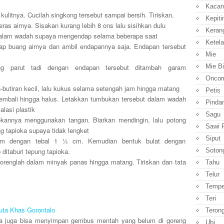
Kacan
ulitnya. Cucilah singkong tersebut sampai bersih. Tiriskan.
Kepiti
eras airnya. Sisakan kurang lebih 8 ons lalu sisihkan dulu
Keran
 dalam wadah supaya mengendap selama beberapa saat
Ketela
p buang airnya dan ambil endapannya saja. Endapan tersebut
Mie
Mie B
ong parut tadi dengan endapan tersebut ditambah garam
Onco
-butiran kecil, lalu kukus selama setengah jam hingga matang
Petis
kembali hingga halus. Letakkan tumbukan tersebut dalam wadah
Pinda
alasi plastik
Sagu
kannya menggunakan tangan. Biarkan mendingin, lalu potong
Sawi P
g tapioka supaya tidak lengket
Siput
 cm dengan tebal 1 ½ cm. Kemudian bentuk bulat dengan
Soton
ditaburi tepung tapioka.
orenglah dalam minyak panas hingga matang. Tiriskan dan tata
Tahu
Telur
Temp
Teri
uta Khas Gorontalo
Teron
da juga bisa menyimpan gembus mentah yang belum di goreng
Ubi