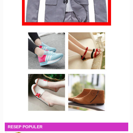
RESEP POPULER