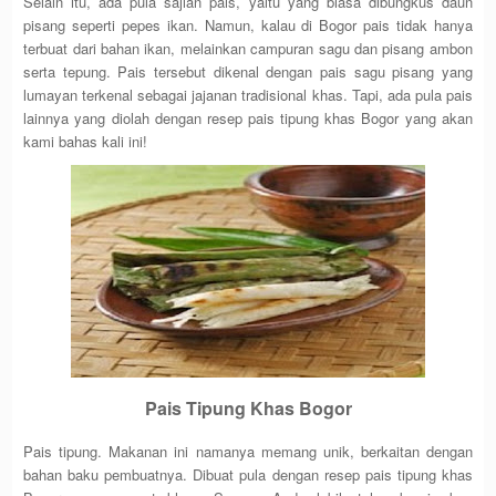
Selain itu, ada pula sajian pais, yaitu yang biasa dibungkus daun
pisang seperti pepes ikan. Namun, kalau di Bogor pais tidak hanya
terbuat dari bahan ikan, melainkan campuran sagu dan pisang ambon
serta tepung. Pais tersebut dikenal dengan pais sagu pisang yang
lumayan terkenal sebagai jajanan tradisional khas. Tapi, ada pula pais
lainnya yang diolah dengan resep pais tipung khas Bogor yang akan
kami bahas kali ini!
Pais Tipung Khas Bogor
Pais tipung. Makanan ini namanya memang unik, berkaitan dengan
bahan baku pembuatnya. Dibuat pula dengan resep pais tipung khas