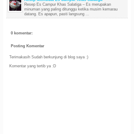
Resep Es Campur Khas Salatiga – Es merupakan
minuman yang paling ditunggu ketika musim kemarau
datang. Es apapun, pasti langsung ...
0 komentar:
Posting Komentar
Terimakasih Sudah berkunjung di blog saya :)
Komentar yang tertib ya :D