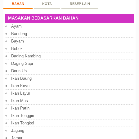
BAHAN
KOTA
RESEP LAIN
MASAKAN BEDASARKAN BAHAN
Ayam
Bandeng
Bayam
Bebek
Daging Kambing
Daging Sapi
Daun Ubi
Ikan Baung
Ikan Kayu
Ikan Layur
Ikan Mas
Ikan Patin
Ikan Tenggiri
Ikan Tongkol
Jagung
Jamur