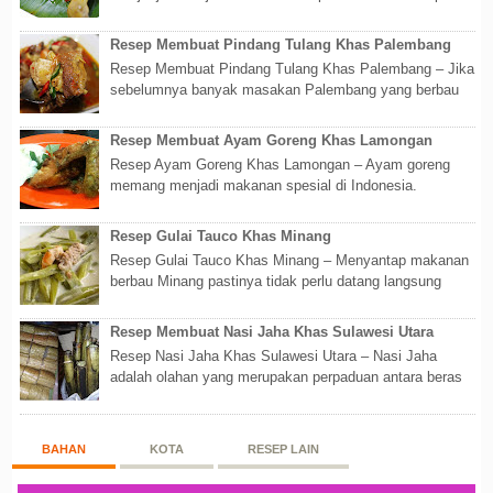
Akan tetapi lebih dari itu dunia kuline...
Resep Membuat Pindang Tulang Khas Palembang
Resep Membuat Pindang Tulang Khas Palembang – Jika
sebelumnya banyak masakan Palembang yang berbau
olahan laut, maka kali kita akan membahas...
Resep Membuat Ayam Goreng Khas Lamongan
Resep Ayam Goreng Khas Lamongan – Ayam goreng
memang menjadi makanan spesial di Indonesia.
Walaupun sederhana, mengingat proses pembuatanny...
Resep Gulai Tauco Khas Minang
Resep Gulai Tauco Khas Minang – Menyantap makanan
berbau Minang pastinya tidak perlu datang langsung
ketempatnya. Sekarang dengan banyaknya...
Resep Membuat Nasi Jaha Khas Sulawesi Utara
Resep Nasi Jaha Khas Sulawesi Utara – Nasi Jaha
adalah olahan yang merupakan perpaduan antara beras
putih dan beras ketan. Kedua bahan ters...
BAHAN
KOTA
RESEP LAIN