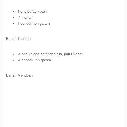
4 ons beras ketan
¼ liter air
1 sendok teh garam
Bahan Taburan:
¾ ons kelapa setengah tua, parut kasar
¼ sendok teh garam
Bahan Mendoan: