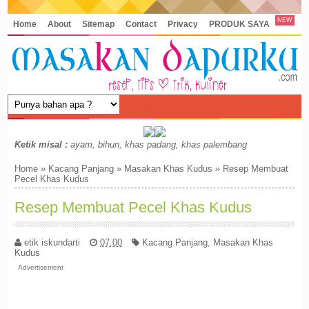
NEW
Home
About
Sitemap
Contact
Privacy
PRODUK SAYA
Ketik misal :
ayam, bihun, khas padang, khas palembang
Home
»
Kacang Panjang
»
Masakan Khas Kudus
»
Resep Membuat
Pecel Khas Kudus
Resep Membuat Pecel Khas Kudus
etik iskundarti
07.00
Kacang Panjang
,
Masakan Khas
Kudus
Advertisement