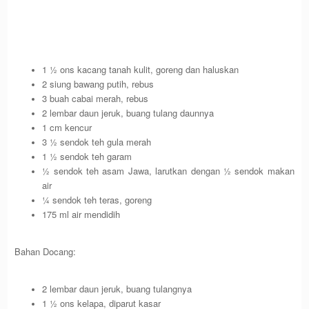
1 ½ ons kacang tanah kulit, goreng dan haluskan
2 siung bawang putih, rebus
3 buah cabai merah, rebus
2 lembar daun jeruk, buang tulang daunnya
1 cm kencur
3 ½ sendok teh gula merah
1 ½ sendok teh garam
½ sendok teh asam Jawa, larutkan dengan ½ sendok makan
air
¼ sendok teh teras, goreng
175 ml air mendidih
Bahan Docang:
2 lembar daun jeruk, buang tulangnya
1 ½ ons kelapa, diparut kasar