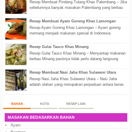
Resep Membuat Pindang Tulang Khas Palembang – Jika
sebelumnya banyak masakan Palembang yang berbau
olahan laut, maka kali kita akan membahas...
Resep Membuat Ayam Goreng Khas Lamongan
Resep Ayam Goreng Khas Lamongan – Ayam goreng
memang menjadi makanan spesial di Indonesia.
Walaupun sederhana, mengingat proses pembuatanny...
Resep Gulai Tauco Khas Minang
Resep Gulai Tauco Khas Minang – Menyantap makanan
berbau Minang pastinya tidak perlu datang langsung
ketempatnya. Sekarang dengan banyaknya...
Resep Membuat Nasi Jaha Khas Sulawesi Utara
Resep Nasi Jaha Khas Sulawesi Utara – Nasi Jaha
adalah olahan yang merupakan perpaduan antara beras
putih dan beras ketan. Kedua bahan ters...
BAHAN
KOTA
RESEP LAIN
MASAKAN BEDASARKAN BAHAN
Ayam