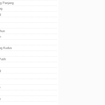
g Panjang
ng
g
ihun
m
ng Kudus
utih
g
e
g