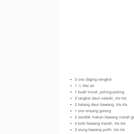
3 ons daging sengkel
1 ½ liter air
1 buah tomat, potong-potong
2 tangkai daun seledri, iris-iris
2 batang daun bawang, iris-iris
1 ons emping goreng
2 sendok makan bawang merah g
4 butir bawang merah, iris-iris
2 siung bawang putih, iris-iris