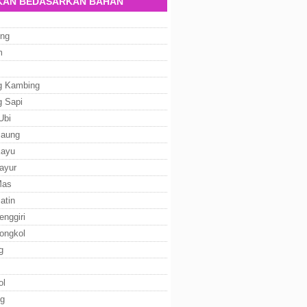
AN BEDASARKAN BAHAN
ng
m
g Kambing
g Sapi
Ubi
Baung
Kayu
ayur
Mas
atin
enggiri
ongkol
g
ol
g