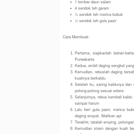
1 lembar daun salam
4 sendok teh garam
½ sendok teh merica bubuk
½ sendok teh gula pasir
Cara Membuat:
Pertama, siapkanlah bahan-bah
Purwakarta
Kedua, ambil daging sengkel yang 
Kemudian, rebuslah daging terseb
kuahnya berkaldu.
Setelah itu, saring kaldunya dan u
potong-potong sesuai selera
Selanjutnya, rebus kembali kaldu
sampai harum
Lalu beri gula pasir, merica b
daging empuk. Matikan api
Terakhir, tatalah emping, potonga
Kemudian siram dengan kuah bes