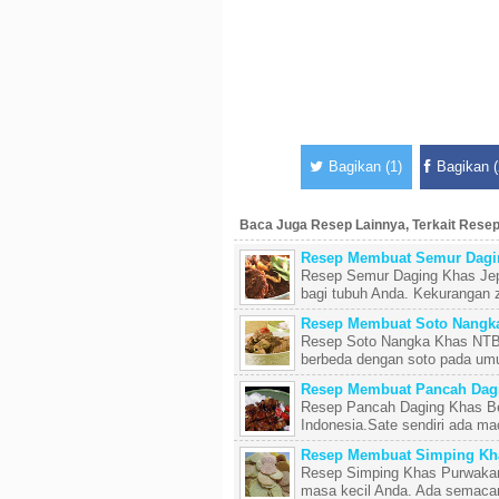
Bagikan (1)
Bagikan (
Baca Juga Resep Lainnya, Terkait Rese
Resep Membuat Semur Dagi
Resep Semur Daging Khas Jepa
bagi tubuh Anda. Kekurangan za
Resep Membuat Soto Nangk
Resep Soto Nangka Khas NTB 
berbeda dengan soto pada umu
Resep Membuat Pancah Dag
Resep Pancah Daging Khas Be
Indonesia.Sate sendiri ada ma
Resep Membuat Simping Kha
Resep Simping Khas Purwakarta
masa kecil Anda. Ada semacam