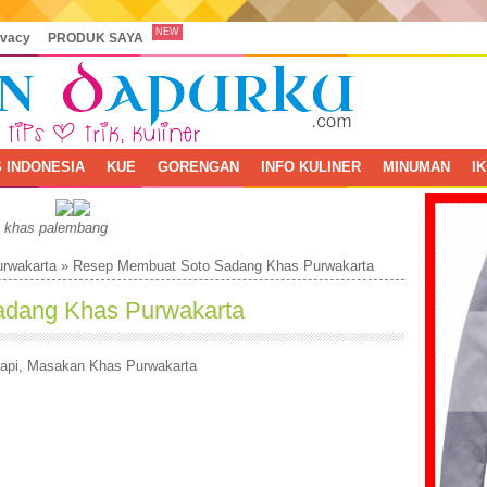
NEW
ivacy
PRODUK SAYA
 INDONESIA
KUE
GORENGAN
INFO KULINER
MINUMAN
I
, khas palembang
rwakarta
»
Resep Membuat Soto Sadang Khas Purwakarta
dang Khas Purwakarta
api
,
Masakan Khas Purwakarta