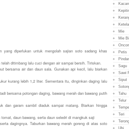
Kacan
Kepiti
Keran
Ketela
Mie
Mie B
Onco
an yang diperlukan untuk mengolah sajian soto sadang khas
Petis
Pinda
telah ditimbang lalu cuci dengan air sampai bersih. Tiriskan.
Sagu
ut bersama air dan daun sala. Gunakan api kecil, lalu biarkan
Sawi P
Siput
kur kurang lebih 1,2 liter. Sementara itu, dinginkan daging lalu
Soton
 tadi bersama potongan daging, bawang merah dan bawang putih
Tahu
Telur
ubuk dan garam sambil diaduk sampai matang. Biarkan hingga
Temp
Teri
n tomat, daun bawang, serta daun seledri di mangkuk saji
Teron
erta dagingnya. Taburkan bawang merah goreng di atas soto
Ubi