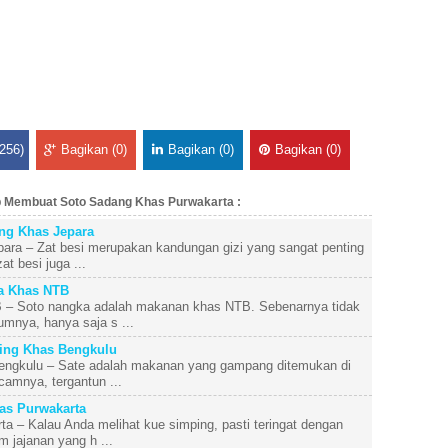
256)
Bagikan (0)
Bagikan (0)
Bagikan (0)
p Membuat Soto Sadang Khas Purwakarta :
ng Khas Jepara
ra – Zat besi merupakan kandungan gizi yang sangat penting
t besi juga ...
a Khas NTB
– Soto nangka adalah makanan khas NTB. Sebenarnya tidak
mnya, hanya saja s ...
ing Khas Bengkulu
ngkulu – Sate adalah makanan yang gampang ditemukan di
camnya, tergantun ...
s Purwakarta
 – Kalau Anda melihat kue simping, pasti teringat dengan
 jajanan yang h ...