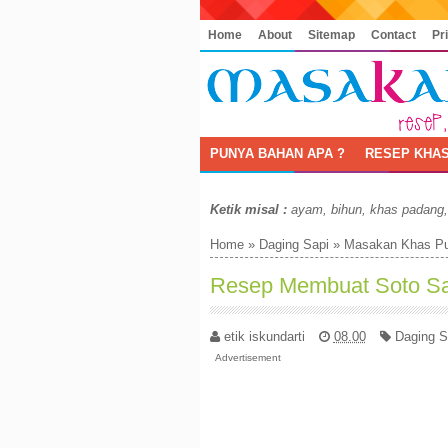
Home
About
Sitemap
Contact
Pr
PUNYA BAHAN APA ?
RESEP KHAS
Ketik misal :
ayam, bihun, khas padang
Home
»
Daging Sapi
»
Masakan Khas Pu
Resep Membuat Soto Sa
etik iskundarti
08.00
Daging S
Advertisement