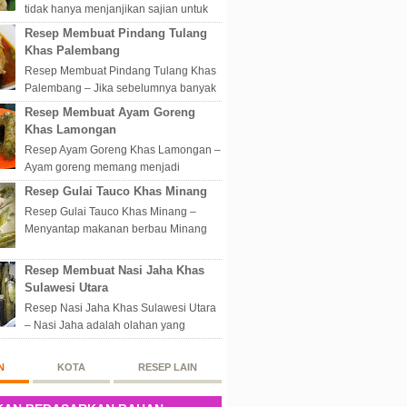
tidak hanya menjanjikan sajian untuk
disantap nikmat sekali hap. Akan tetapi
Resep Membuat Pindang Tulang
lebih dari itu dunia kuline...
Khas Palembang
Resep Membuat Pindang Tulang Khas
Palembang – Jika sebelumnya banyak
masakan Palembang yang berbau
Resep Membuat Ayam Goreng
olahan laut, maka kali kita akan
Khas Lamongan
membahas...
Resep Ayam Goreng Khas Lamongan –
Ayam goreng memang menjadi
makanan spesial di Indonesia.
Resep Gulai Tauco Khas Minang
Walaupun sederhana, mengingat
Resep Gulai Tauco Khas Minang –
proses pembuatanny...
Menyantap makanan berbau Minang
pastinya tidak perlu datang langsung
ketempatnya. Sekarang dengan
Resep Membuat Nasi Jaha Khas
banyaknya...
Sulawesi Utara
Resep Nasi Jaha Khas Sulawesi Utara
– Nasi Jaha adalah olahan yang
merupakan perpaduan antara beras
putih dan beras ketan. Kedua bahan
N
KOTA
RESEP LAIN
ters...