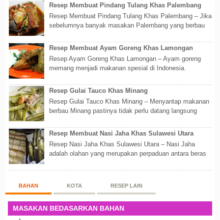
Resep Membuat Pindang Tulang Khas Palembang
Resep Membuat Pindang Tulang Khas Palembang – Jika
sebelumnya banyak masakan Palembang yang berbau
olahan laut, maka kali kita akan membahas...
Resep Membuat Ayam Goreng Khas Lamongan
Resep Ayam Goreng Khas Lamongan – Ayam goreng
memang menjadi makanan spesial di Indonesia.
Walaupun sederhana, mengingat proses pembuatanny...
Resep Gulai Tauco Khas Minang
Resep Gulai Tauco Khas Minang – Menyantap makanan
berbau Minang pastinya tidak perlu datang langsung
ketempatnya. Sekarang dengan banyaknya...
Resep Membuat Nasi Jaha Khas Sulawesi Utara
Resep Nasi Jaha Khas Sulawesi Utara – Nasi Jaha
adalah olahan yang merupakan perpaduan antara beras
putih dan beras ketan. Kedua bahan ters...
BAHAN
KOTA
RESEP LAIN
MASAKAN BEDASARKAN BAHAN