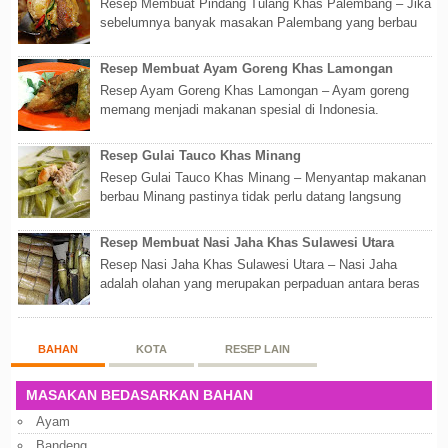
Resep Membuat Pindang Tulang Khas Palembang – Jika
sebelumnya banyak masakan Palembang yang berbau
olahan laut, maka kali kita akan membahas...
Resep Membuat Ayam Goreng Khas Lamongan
Resep Ayam Goreng Khas Lamongan – Ayam goreng
memang menjadi makanan spesial di Indonesia.
Walaupun sederhana, mengingat proses pembuatanny...
Resep Gulai Tauco Khas Minang
Resep Gulai Tauco Khas Minang – Menyantap makanan
berbau Minang pastinya tidak perlu datang langsung
ketempatnya. Sekarang dengan banyaknya...
Resep Membuat Nasi Jaha Khas Sulawesi Utara
Resep Nasi Jaha Khas Sulawesi Utara – Nasi Jaha
adalah olahan yang merupakan perpaduan antara beras
putih dan beras ketan. Kedua bahan ters...
BAHAN
KOTA
RESEP LAIN
MASAKAN BEDASARKAN BAHAN
Ayam
Bandeng