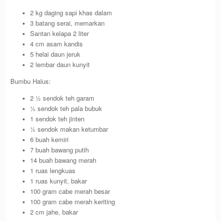
2 kg daging sapi khas dalam
3 batang serai, memarkan
Santan kelapa 2 liter
4 cm asam kandis
5 helai daun jeruk
2 lembar daun kunyit
Bumbu Halus:
2 ½ sendok teh garam
½ sendok teh pala bubuk
1 sendok teh jinten
½ sendok makan ketumbar
6 buah kemiri
7 buah bawang putih
14 buah bawang merah
1 ruas lengkuas
1 ruas kunyit, bakar
100 gram cabe merah besar
100 gram cabe merah keriting
2 cm jahe, bakar