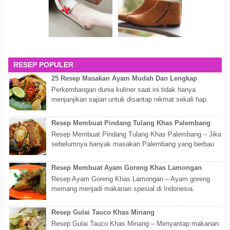
RESEP POPULER
25 Resep Masakan Ayam Mudah Dan Lengkap
Perkembangan dunia kuliner saat ini tidak hanya
menjanjikan sajian untuk disantap nikmat sekali hap.
Akan tetapi lebih dari itu dunia kuline...
Resep Membuat Pindang Tulang Khas Palembang
Resep Membuat Pindang Tulang Khas Palembang – Jika
sebelumnya banyak masakan Palembang yang berbau
olahan laut, maka kali kita akan membahas...
Resep Membuat Ayam Goreng Khas Lamongan
Resep Ayam Goreng Khas Lamongan – Ayam goreng
memang menjadi makanan spesial di Indonesia.
Walaupun sederhana, mengingat proses pembuatanny...
Resep Gulai Tauco Khas Minang
Resep Gulai Tauco Khas Minang – Menyantap makanan