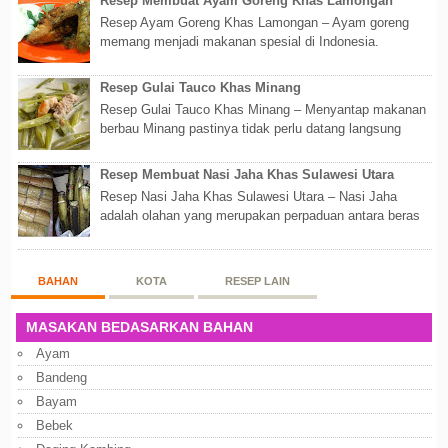
Resep Membuat Ayam Goreng Khas Lamongan
Resep Ayam Goreng Khas Lamongan – Ayam goreng
memang menjadi makanan spesial di Indonesia.
Walaupun sederhana, mengingat proses pembuatanny...
Resep Gulai Tauco Khas Minang
Resep Gulai Tauco Khas Minang – Menyantap makanan
berbau Minang pastinya tidak perlu datang langsung
ketempatnya. Sekarang dengan banyaknya...
Resep Membuat Nasi Jaha Khas Sulawesi Utara
Resep Nasi Jaha Khas Sulawesi Utara – Nasi Jaha
adalah olahan yang merupakan perpaduan antara beras
putih dan beras ketan. Kedua bahan ters...
BAHAN
KOTA
RESEP LAIN
MASAKAN BEDASARKAN BAHAN
Ayam
Bandeng
Bayam
Bebek