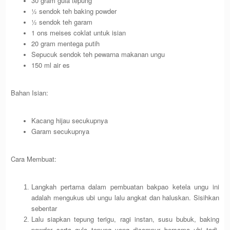
30 gram gula tepung
½ sendok teh baking powder
½ sendok teh garam
1 ons meises coklat untuk isian
20 gram mentega putih
Sepucuk sendok teh pewarna makanan ungu
150 ml air es
Bahan Isian:
Kacang hijau secukupnya
Garam secukupnya
Cara Membuat:
Langkah pertama dalam pembuatan bakpao ketela ungu ini
adalah mengukus ubi ungu lalu angkat dan haluskan. Sisihkan
sebentar
Lalu siapkan tepung terigu, ragi instan, susu bubuk, baking
powder serta gula tepung yang dicampur bersama ubi tadi.