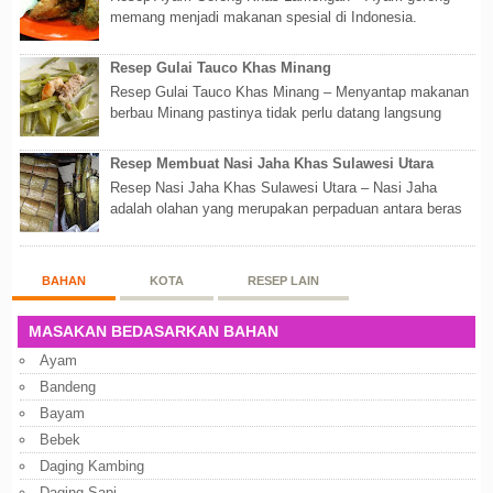
memang menjadi makanan spesial di Indonesia.
Walaupun sederhana, mengingat proses pembuatanny...
Resep Gulai Tauco Khas Minang
Resep Gulai Tauco Khas Minang – Menyantap makanan
berbau Minang pastinya tidak perlu datang langsung
ketempatnya. Sekarang dengan banyaknya...
Resep Membuat Nasi Jaha Khas Sulawesi Utara
Resep Nasi Jaha Khas Sulawesi Utara – Nasi Jaha
adalah olahan yang merupakan perpaduan antara beras
putih dan beras ketan. Kedua bahan ters...
BAHAN
KOTA
RESEP LAIN
MASAKAN BEDASARKAN BAHAN
Ayam
Bandeng
Bayam
Bebek
Daging Kambing
Daging Sapi