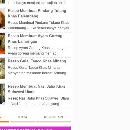
tidak hanya menjanjikan sajian untuk
disantap nikmat sekali hap. Akan tetapi
Resep Membuat Pindang Tulang
lebih dari itu dunia kuline...
Khas Palembang
Resep Membuat Pindang Tulang Khas
Palembang – Jika sebelumnya banyak
masakan Palembang yang berbau
Resep Membuat Ayam Goreng
olahan laut, maka kali kita akan
Khas Lamongan
membahas...
Resep Ayam Goreng Khas Lamongan –
Ayam goreng memang menjadi
makanan spesial di Indonesia.
Resep Gulai Tauco Khas Minang
Walaupun sederhana, mengingat
Resep Gulai Tauco Khas Minang –
proses pembuatanny...
Menyantap makanan berbau Minang
pastinya tidak perlu datang langsung
ketempatnya. Sekarang dengan
Resep Membuat Nasi Jaha Khas
banyaknya...
Sulawesi Utara
Resep Nasi Jaha Khas Sulawesi Utara
– Nasi Jaha adalah olahan yang
merupakan perpaduan antara beras
putih dan beras ketan. Kedua bahan
N
KOTA
RESEP LAIN
ters...