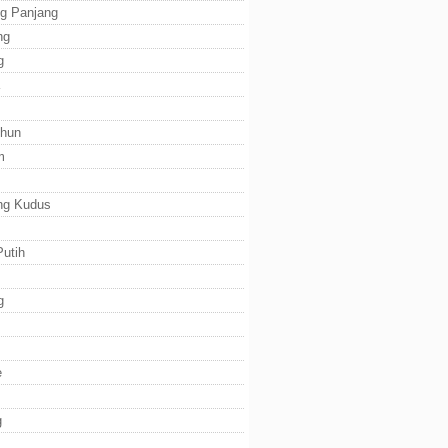
g Panjang
ng
g
ihun
m
ng Kudus
utih
g
e
g