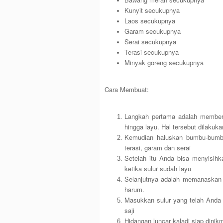
Kunyit secukupnya
Laos secukupnya
Garam secukupnya
Serai secukupnya
Terasi secukupnya
Minyak goreng secukupnya
Cara Membuat:
Langkah pertama adalah member
hingga layu. Hal tersebut dilaku
Kemudian haluskan bumbu-bumbu 
terasi, garam dan serai
Setelah itu Anda bisa menyisih
ketika sulur sudah layu
Selanjutnya adalah memanaskan
harum.
Masukkan sulur yang telah Anda 
saji
Hidangan luncar kaladi siap dinikm