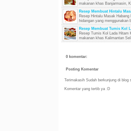
makanan khas Banjarmasin, Ka
Resep Membuat Hintalu Mas
Resep Hintalu Masak Habang K
hidangan yang menggunakan bah
Resep Membuat Tumis Kol L
Resep Tumis Kol Lada Hitam K
makanan khas Kalimantan Sela
0 komentar:
Posting Komentar
Terimakasih Sudah berkunjung di blog s
Komentar yang tertib ya :D