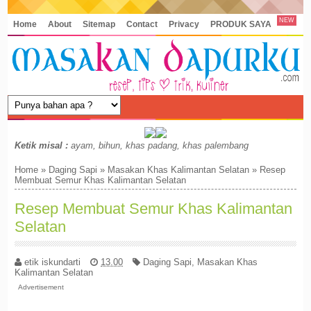
NEW
Home
About
Sitemap
Contact
Privacy
PRODUK SAYA
Ketik misal :
ayam, bihun, khas padang, khas palembang
Home
»
Daging Sapi
»
Masakan Khas Kalimantan Selatan
»
Resep
Membuat Semur Khas Kalimantan Selatan
Resep Membuat Semur Khas Kalimantan
Selatan
etik iskundarti
13.00
Daging Sapi
,
Masakan Khas
Kalimantan Selatan
Advertisement