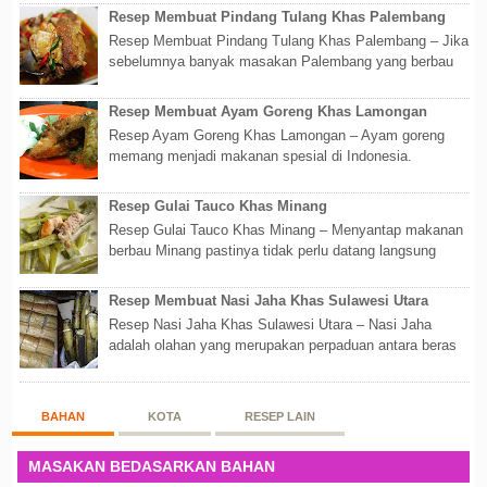
Resep Membuat Pindang Tulang Khas Palembang
Resep Membuat Pindang Tulang Khas Palembang – Jika
sebelumnya banyak masakan Palembang yang berbau
olahan laut, maka kali kita akan membahas...
Resep Membuat Ayam Goreng Khas Lamongan
Resep Ayam Goreng Khas Lamongan – Ayam goreng
memang menjadi makanan spesial di Indonesia.
Walaupun sederhana, mengingat proses pembuatanny...
Resep Gulai Tauco Khas Minang
Resep Gulai Tauco Khas Minang – Menyantap makanan
berbau Minang pastinya tidak perlu datang langsung
ketempatnya. Sekarang dengan banyaknya...
Resep Membuat Nasi Jaha Khas Sulawesi Utara
Resep Nasi Jaha Khas Sulawesi Utara – Nasi Jaha
adalah olahan yang merupakan perpaduan antara beras
putih dan beras ketan. Kedua bahan ters...
BAHAN
KOTA
RESEP LAIN
MASAKAN BEDASARKAN BAHAN