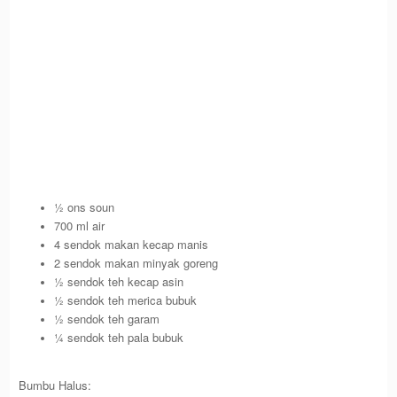
½ ons soun
700 ml air
4 sendok makan kecap manis
2 sendok makan minyak goreng
½ sendok teh kecap asin
½ sendok teh merica bubuk
½ sendok teh garam
¼ sendok teh pala bubuk
Bumbu Halus: