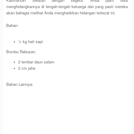
Kalimantan Selatan dengan segera. Anda pasti bisa
menghidangkannya di tengah-tengah keluarga dan yang pasti mereka
akan bahagia melihat Anda menghadirkan hidangan terlezat ini.
Bahan:
½ kg hati sapi
Bumbu Rebusan:
2 lembar daun salam
2 cm jahe
Bahan Lainnya: