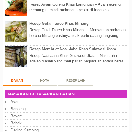
Resep Ayam Goreng Khas Lamongan – Ayam goreng
memang menjadi makanan spesial di Indonesia.
Walaupun sederhana, mengingat proses pembuatanny...
Resep Gulai Tauco Khas Minang
Resep Gulai Tauco Khas Minang – Menyantap makanan
berbau Minang pastinya tidak perlu datang langsung
ketempatnya. Sekarang dengan banyaknya...
Resep Membuat Nasi Jaha Khas Sulawesi Utara
Resep Nasi Jaha Khas Sulawesi Utara – Nasi Jaha
adalah olahan yang merupakan perpaduan antara beras
putih dan beras ketan. Kedua bahan ters...
BAHAN
KOTA
RESEP LAIN
MASAKAN BEDASARKAN BAHAN
Ayam
Bandeng
Bayam
Bebek
Daging Kambing