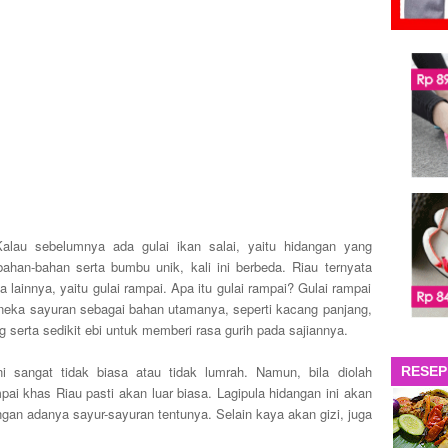
lau sebelumnya ada gulai ikan salai, yaitu hidangan yang
han-bahan serta bumbu unik, kali ini berbeda. Riau ternyata
a lainnya, yaitu gulai rampai. Apa itu gulai rampai? Gulai rampai
neka sayuran sebagai bahan utamanya, seperti kacang panjang,
 serta sedikit ebi untuk memberi rasa gurih pada sajiannya.
i sangat tidak biasa atau tidak lumrah. Namun, bila diolah
RESEP
ai khas Riau pasti akan luar biasa. Lagipula hidangan ini akan
an adanya sayur-sayuran tentunya. Selain kaya akan gizi, juga