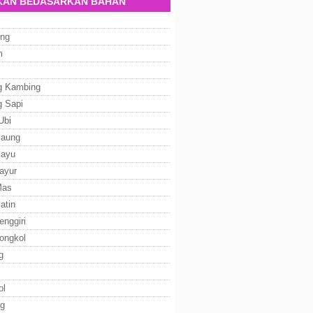
AN BEDASARKAN BAHAN
ng
m
g Kambing
g Sapi
Ubi
Baung
Kayu
ayur
Mas
atin
enggiri
ongkol
g
ol
g