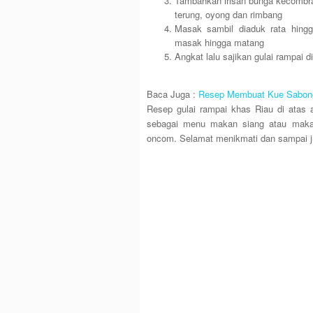
Tambahkan irisan bunga kecombra
terung, oyong dan rimbang
Masak sambil diaduk rata hing
masak hingga matang
Angkat lalu sajikan gulai rampai d
Baca Juga :
Resep Membuat Kue Sabong
Resep gulai rampai khas Riau di atas 
sebagai menu makan siang atau maka
oncom. Selamat menikmati dan sampai j