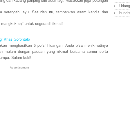
ng dan kacang panjang lalu aduk lagi. Masukkan juga potongan
Udang
ga setengah layu. Sesudah itu, tambahkan asam kandis dan
bunci
i mangkuk saji untuk segera dinikmati
i Khas Gorontalo
akan menghasilkan 5 porsi hidangan. Anda bisa menikmatinya
n malam dengan paduan yang nikmat bersama semur serta
umpa. Salam koki!
Advertisement