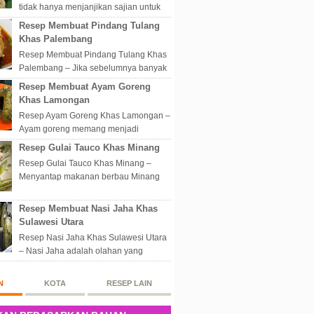
tidak hanya menjanjikan sajian untuk
disantap nikmat sekali hap. Akan tetapi
Resep Membuat Pindang Tulang
lebih dari itu dunia kuline...
Khas Palembang
Resep Membuat Pindang Tulang Khas
Palembang – Jika sebelumnya banyak
masakan Palembang yang berbau
Resep Membuat Ayam Goreng
olahan laut, maka kali kita akan
Khas Lamongan
membahas...
Resep Ayam Goreng Khas Lamongan –
Ayam goreng memang menjadi
makanan spesial di Indonesia.
Resep Gulai Tauco Khas Minang
Walaupun sederhana, mengingat
Resep Gulai Tauco Khas Minang –
proses pembuatanny...
Menyantap makanan berbau Minang
pastinya tidak perlu datang langsung
ketempatnya. Sekarang dengan
Resep Membuat Nasi Jaha Khas
banyaknya...
Sulawesi Utara
Resep Nasi Jaha Khas Sulawesi Utara
– Nasi Jaha adalah olahan yang
merupakan perpaduan antara beras
putih dan beras ketan. Kedua bahan
N
KOTA
RESEP LAIN
ters...