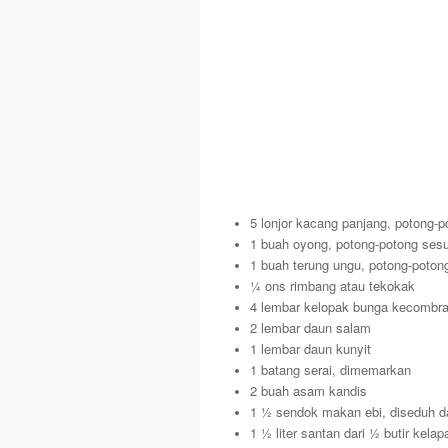
5 lonjor kacang panjang, potong-p
1 buah oyong, potong-potong sesu
1 buah terung ungu, potong-potong
¼ ons rimbang atau tekokak
4 lembar kelopak bunga kecombrang
2 lembar daun salam
1 lembar daun kunyit
1 batang serai, dimemarkan
2 buah asam kandis
1 ½ sendok makan ebi, diseduh da
1 ½ liter santan dari ½ butir kelap