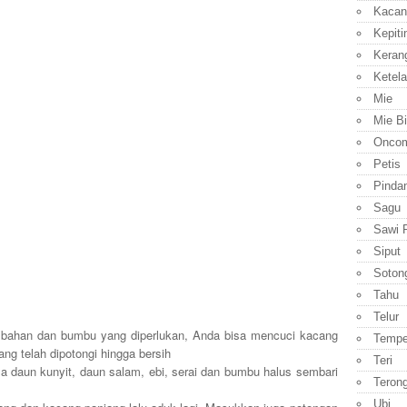
Kacan
Kepiti
Keran
Ketela
Mie
Mie B
Onco
Petis
Pinda
Sagu
Sawi P
Siput
Soton
Tahu
Telur
 bahan dan bumbu yang diperlukan, Anda bisa mencuci kacang
Temp
ng telah dipotongi hingga bersih
Teri
a daun kunyit, daun salam, ebi, serai dan bumbu halus sembari
Teron
Ubi