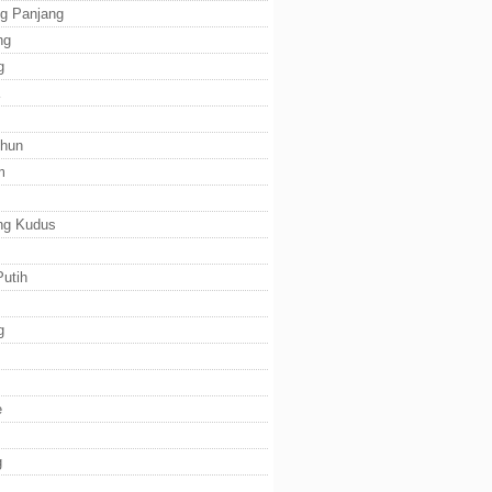
g Panjang
ng
g
ihun
m
ng Kudus
utih
g
e
g