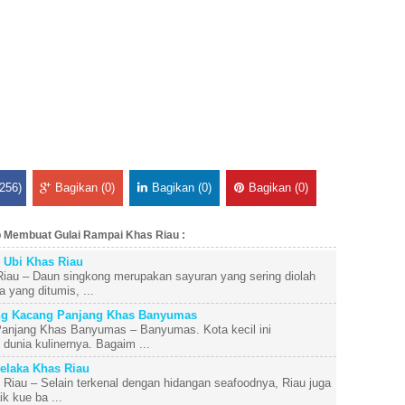
256)
Bagikan (0)
Bagikan (0)
Bagikan (0)
p Membuat Gulai Rampai Khas Riau :
Ubi Khas Riau
au – Daun singkong merupakan sayuran yang sering diolah
 yang ditumis, ...
ng Kacang Panjang Khas Banyumas
anjang Khas Banyumas – Banyumas. Kota kecil ini
dunia kulinernya. Bagaim ...
laka Khas Riau
iau – Selain terkenal dengan hidangan seafoodnya, Riau juga
ik kue ba ...