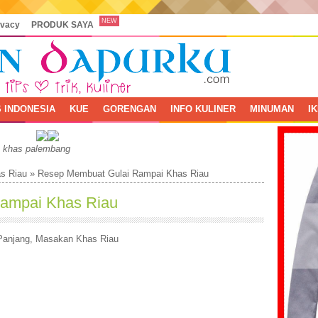
NEW
ivacy
PRODUK SAYA
 INDONESIA
KUE
GORENGAN
INFO KULINER
MINUMAN
I
, khas palembang
s Riau
»
Resep Membuat Gulai Rampai Khas Riau
ampai Khas Riau
Panjang
,
Masakan Khas Riau