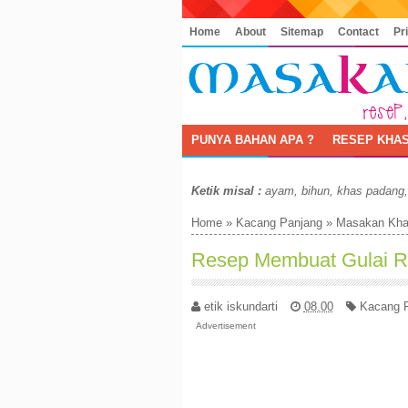
Home
About
Sitemap
Contact
Pr
PUNYA BAHAN APA ?
RESEP KHAS
Ketik misal :
ayam, bihun, khas padang
Home
»
Kacang Panjang
»
Masakan Kha
Resep Membuat Gulai R
etik iskundarti
08.00
Kacang 
Advertisement