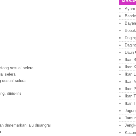
MASAK
Ayam
Bande
Baya
Bebek
Dagin
Dagin
Daun 
Ikan 
Ikan 
otong sesuai selera
ai selera
Ikan L
 sesuai selera
Ikan 
Ikan P
, diiris-iris
Ikan T
Ikan T
Jagun
Jamur
n dimemarkan lalu disangrai
Jengk
a
Kacan