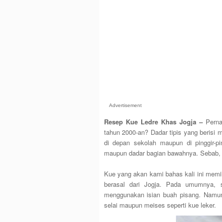
Advertisement
Resep Kue Ledre Khas Jogja –
Perna
tahun 2000-an? Dadar tipis yang berisi m
di depan sekolah maupun di pinggir-pi
maupun dadar bagian bawahnya. Sebab, da
Kue yang akan kami bahas kali ini memi
berasal dari Jogja. Pada umumnya, s
menggunakan isian buah pisang. Namun,
selai maupun meises seperti kue leker.