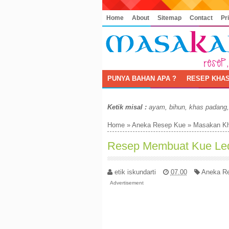
Home
About
Sitemap
Contact
Pr
PUNYA BAHAN APA ?
RESEP KHAS
Ketik misal :
ayam, bihun, khas padang
Home
»
Aneka Resep Kue
»
Masakan Kh
Resep Membuat Kue Led
etik iskundarti
07.00
Aneka R
Advertisement