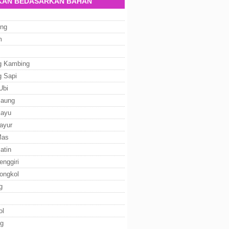
AN BEDASARKAN BAHAN
ng
m
g Kambing
g Sapi
Ubi
Baung
Kayu
ayur
Mas
atin
enggiri
ongkol
g
ol
g