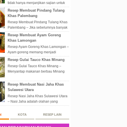
tidak hanya menjanjikan sajian untuk
disantap nikmat sekali hap. Akan tetapi
Resep Membuat Pindang Tulang
lebih dari itu dunia kuline...
Khas Palembang
Resep Membuat Pindang Tulang Khas
Palembang – Jika sebelumnya banyak
masakan Palembang yang berbau
Resep Membuat Ayam Goreng
olahan laut, maka kali kita akan
Khas Lamongan
membahas...
Resep Ayam Goreng Khas Lamongan –
Ayam goreng memang menjadi
makanan spesial di Indonesia.
Resep Gulai Tauco Khas Minang
Walaupun sederhana, mengingat
Resep Gulai Tauco Khas Minang –
proses pembuatanny...
Menyantap makanan berbau Minang
pastinya tidak perlu datang langsung
ketempatnya. Sekarang dengan
Resep Membuat Nasi Jaha Khas
banyaknya...
Sulawesi Utara
Resep Nasi Jaha Khas Sulawesi Utara
– Nasi Jaha adalah olahan yang
merupakan perpaduan antara beras
putih dan beras ketan. Kedua bahan
N
KOTA
RESEP LAIN
ters...