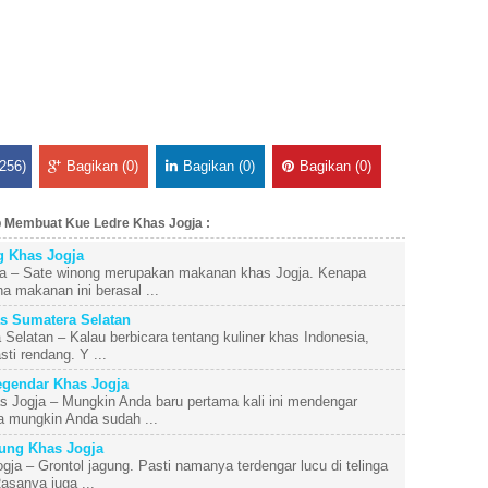
256)
Bagikan (0)
Bagikan (0)
Bagikan (0)
p Membuat Kue Ledre Khas Jogja :
 Khas Jogja
a – Sate winong merupakan makanan khas Jogja. Kenapa
 makanan ini berasal ...
s Sumatera Selatan
elatan – Kalau berbicara tentang kuliner khas Indonesia,
ti rendang. Y ...
gendar Khas Jogja
Jogja – Mungkin Anda baru pertama kali ini mendengar
 mungkin Anda sudah ...
ung Khas Jogja
ja – Grontol jagung. Pasti namanya terdengar lucu di telinga
sanya juga ...