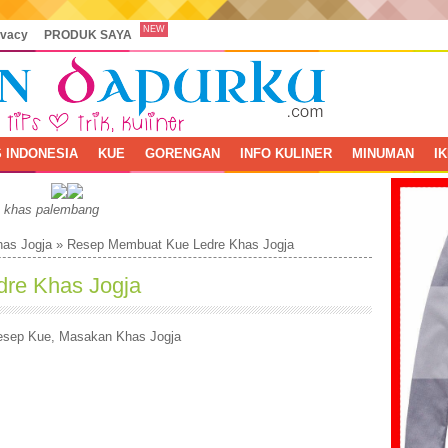
NEW
ivacy
PRODUK SAYA
 INDONESIA
KUE
GORENGAN
INFO KULINER
MINUMAN
I
, khas palembang
as Jogja
»
Resep Membuat Kue Ledre Khas Jogja
re Khas Jogja
esep Kue
,
Masakan Khas Jogja