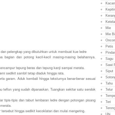
Kacan
Kepiti
Keran
Ketela
Mie
Mie B
Onco
Petis
 dan pelengkap yang dibutuhkan untuk membuat kue ledre
Pinda
a bagian dan potong kecil-kecil masing-masing belahannya.
Sagu
Sawi P
mencampur tepung beras dan tepung kanji sampai merata.
Siput
mi sedikit sambil tetap diaduk hingga rata.
Soton
serta garam. Aduk kembali hingga teksturnya benar-benar sesuai
Tahu
au teflon yang sudah dipanaskan. Tuangkan sekitar satu sendok
Telur
Temp
r tipis-tipis dan taburi lembaran ledre dengan potongan pisang
Teri
 merata.
Teron
ar tersebut hingga sedikit kecoklatan dan mulai mengering.
Ubi