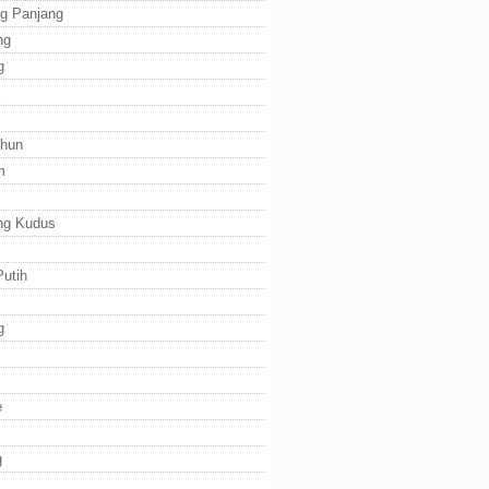
g Panjang
ng
g
ihun
m
ng Kudus
utih
g
e
g