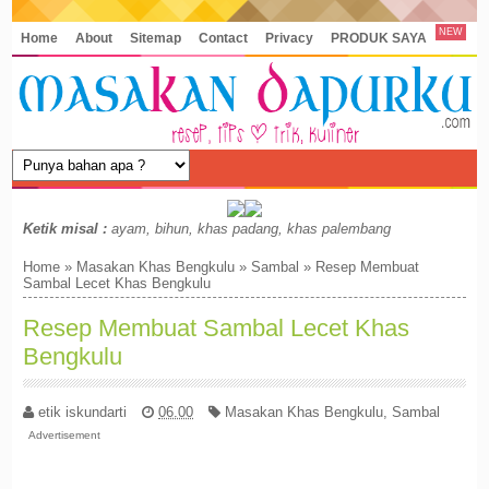
NEW
Home
About
Sitemap
Contact
Privacy
PRODUK SAYA
Ketik misal :
ayam, bihun, khas padang, khas palembang
Home
»
Masakan Khas Bengkulu
»
Sambal
»
Resep Membuat
Sambal Lecet Khas Bengkulu
Resep Membuat Sambal Lecet Khas
Bengkulu
etik iskundarti
06.00
Masakan Khas Bengkulu
,
Sambal
Advertisement