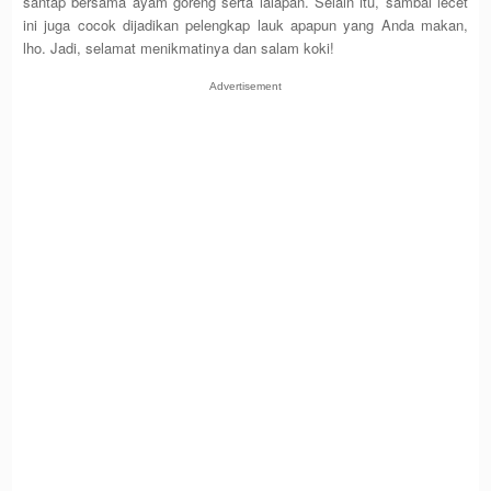
santap bersama ayam goreng serta lalapan. Selain itu, sambal lecet
ini juga cocok dijadikan pelengkap lauk apapun yang Anda makan,
lho. Jadi, selamat menikmatinya dan salam koki!
Advertisement