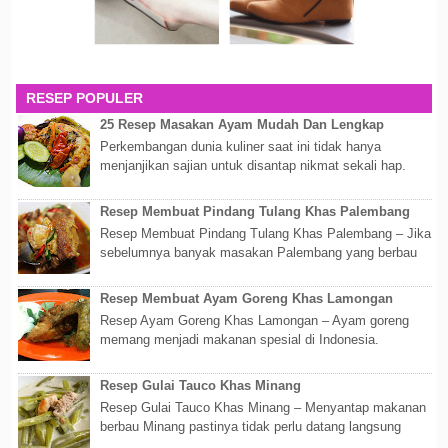
RESEP POPULER
25 Resep Masakan Ayam Mudah Dan Lengkap
Perkembangan dunia kuliner saat ini tidak hanya
menjanjikan sajian untuk disantap nikmat sekali hap.
Akan tetapi lebih dari itu dunia kuline...
Resep Membuat Pindang Tulang Khas Palembang
Resep Membuat Pindang Tulang Khas Palembang – Jika
sebelumnya banyak masakan Palembang yang berbau
olahan laut, maka kali kita akan membahas...
Resep Membuat Ayam Goreng Khas Lamongan
Resep Ayam Goreng Khas Lamongan – Ayam goreng
memang menjadi makanan spesial di Indonesia.
Walaupun sederhana, mengingat proses pembuatanny...
Resep Gulai Tauco Khas Minang
Resep Gulai Tauco Khas Minang – Menyantap makanan
berbau Minang pastinya tidak perlu datang langsung
ketempatnya. Sekarang dengan banyaknya...