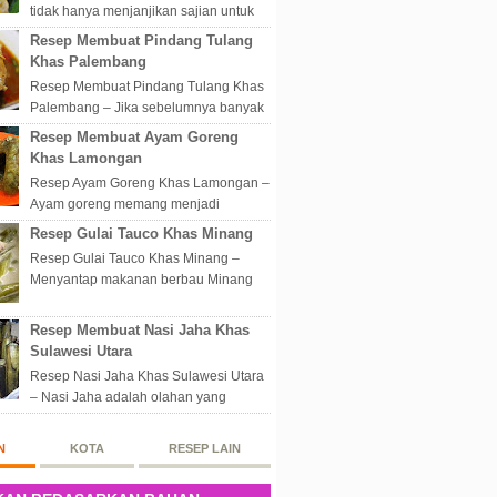
tidak hanya menjanjikan sajian untuk
disantap nikmat sekali hap. Akan tetapi
Resep Membuat Pindang Tulang
lebih dari itu dunia kuline...
Khas Palembang
Resep Membuat Pindang Tulang Khas
Palembang – Jika sebelumnya banyak
masakan Palembang yang berbau
Resep Membuat Ayam Goreng
olahan laut, maka kali kita akan
Khas Lamongan
membahas...
Resep Ayam Goreng Khas Lamongan –
Ayam goreng memang menjadi
makanan spesial di Indonesia.
Resep Gulai Tauco Khas Minang
Walaupun sederhana, mengingat
Resep Gulai Tauco Khas Minang –
proses pembuatanny...
Menyantap makanan berbau Minang
pastinya tidak perlu datang langsung
ketempatnya. Sekarang dengan
Resep Membuat Nasi Jaha Khas
banyaknya...
Sulawesi Utara
Resep Nasi Jaha Khas Sulawesi Utara
– Nasi Jaha adalah olahan yang
merupakan perpaduan antara beras
putih dan beras ketan. Kedua bahan
N
KOTA
RESEP LAIN
ters...