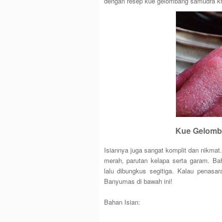
dengan resep kue gelombang samudra k
Kue Gelomb
Isiannya juga sangat komplit dan nikma
merah, parutan kelapa serta garam. Ba
lalu dibungkus segitiga. Kalau penasa
Banyumas di bawah ini!
Bahan Isian: