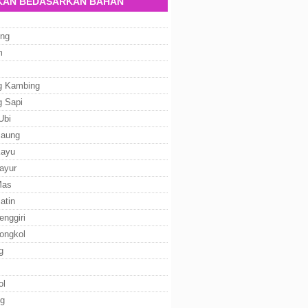
AN BEDASARKAN BAHAN
ng
m
g Kambing
g Sapi
Ubi
Baung
Kayu
ayur
Mas
atin
enggiri
ongkol
g
ol
g