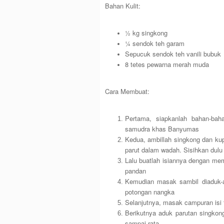
Bahan Kulit:
½ kg singkong
¼ sendok teh garam
Sepucuk sendok teh vanili bubuk
8 tetes pewarna merah muda
Cara Membuat:
Pertama, siapkanlah bahan-ba
samudra khas Banyumas
Kedua, ambillah singkong dan kupa
parut dalam wadah. Sisihkan dulu
Lalu buatlah isiannya dengan me
pandan
Kemudian masak sambil diaduk-
potongan nangka
Selanjutnya, masak campuran isi t
Berikutnya aduk parutan singkon
sampai rata