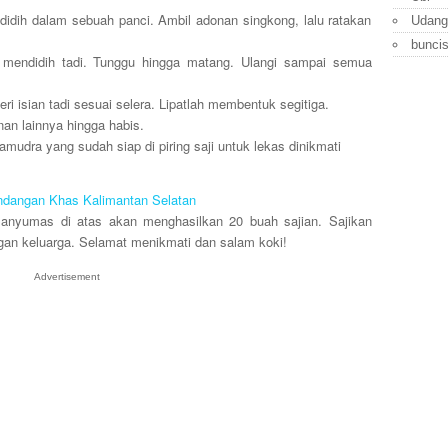
ndidih dalam sebuah panci. Ambil adonan singkong, lalu ratakan
Udang
bunci
 mendidih tadi. Tunggu hingga matang. Ulangi sampai semua
ri isian tadi sesuai selera. Lipatlah membentuk segitiga.
an lainnya hingga habis.
amudra yang sudah siap di piring saji untuk lekas dinikmati
dangan Khas Kalimantan Selatan
nyumas di atas akan menghasilkan 20 buah sajian. Sajikan
gan keluarga. Selamat menikmati dan salam koki!
Advertisement