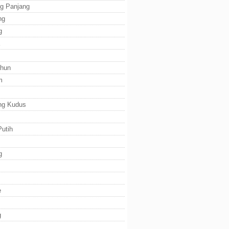
g Panjang
ng
g
ihun
m
ng Kudus
utih
g
e
g