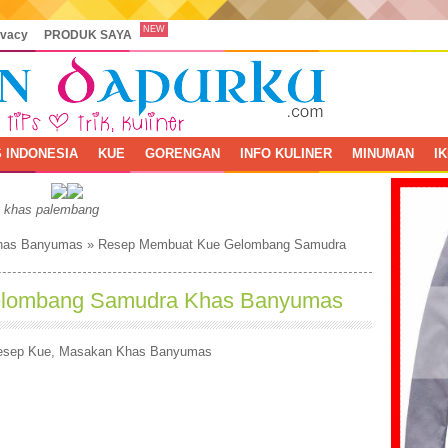
NEW
ivacy
PRODUK SAYA
 INDONESIA
KUE
GORENGAN
INFO KULINER
MINUMAN
I
, khas palembang
has Banyumas
»
Resep Membuat Kue Gelombang Samudra
lombang Samudra Khas Banyumas
esep Kue
,
Masakan Khas Banyumas