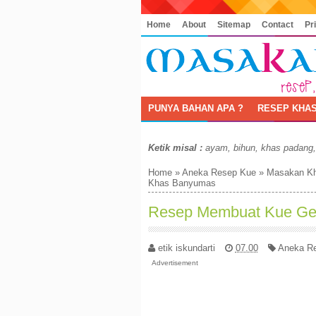
Home
About
Sitemap
Contact
Pr
PUNYA BAHAN APA ?
RESEP KHAS
Ketik misal :
ayam, bihun, khas padang
Home
»
Aneka Resep Kue
»
Masakan K
Khas Banyumas
Resep Membuat Kue Ge
etik iskundarti
07.00
Aneka R
Advertisement