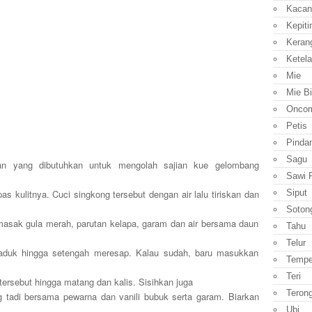
Kacan
Kepiti
Keran
Ketela
Mie
Mie B
Onco
Petis
Pinda
Sagu
han yang dibutuhkan untuk mengolah sajian kue gelombang
Sawi P
Siput
s kulitnya. Cuci singkong tersebut dengan air lalu tiriskan dan
Soton
masak gula merah, parutan kelapa, garam dan air bersama daun
Tahu
Telur
aduk hingga setengah meresap. Kalau sudah, baru masukkan
Temp
Teri
ersebut hingga matang dan kalis. Sisihkan juga
Teron
g tadi bersama pewarna dan vanili bubuk serta garam. Biarkan
Ubi