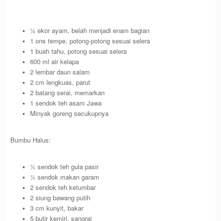
½ ekor ayam, belah menjadi enam bagian
1 ons tempe, potong-potong sesuai selera
1 buah tahu, potong sesuai selera
600 ml air kelapa
2 lembar daun salam
2 cm lengkuas, parut
2 batang serai, memarkan
1 sendok teh asam Jawa
Minyak goreng secukupnya
Bumbu Halus:
½ sendok teh gula pasir
½ sendok makan garam
2 sendok teh ketumbar
2 siung bawang putih
3 cm kunyit, bakar
5 butir kemiri, sangrai