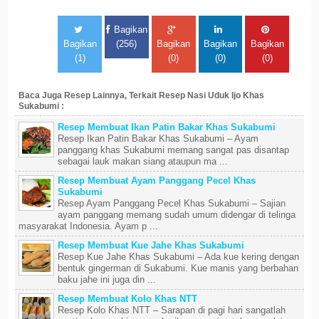
Bagikan
Bagikan
(256)
Bagikan
Bagikan
Bagikan
(1)
(0)
(0)
(0)
Baca Juga Resep Lainnya, Terkait Resep Nasi Uduk Ijo Khas
Sukabumi :
Resep Membuat Ikan Patin Bakar Khas Sukabumi
Resep Ikan Patin Bakar Khas Sukabumi – Ayam
panggang khas Sukabumi memang sangat pas disantap
sebagai lauk makan siang ataupun ma ...
Resep Membuat Ayam Panggang Pecel Khas
Sukabumi
Resep Ayam Panggang Pecel Khas Sukabumi – Sajian
ayam panggang memang sudah umum didengar di telinga
masyarakat Indonesia. Ayam p ...
Resep Membuat Kue Jahe Khas Sukabumi
Resep Kue Jahe Khas Sukabumi – Ada kue kering dengan
bentuk gingerman di Sukabumi. Kue manis yang berbahan
baku jahe ini juga din ...
Resep Membuat Kolo Khas NTT
Resep Kolo Khas NTT – Sarapan di pagi hari sangatlah