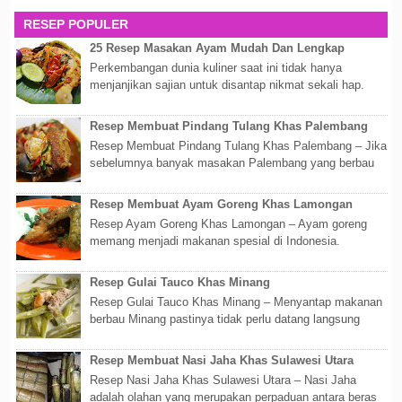
RESEP POPULER
25 Resep Masakan Ayam Mudah Dan Lengkap
Perkembangan dunia kuliner saat ini tidak hanya
menjanjikan sajian untuk disantap nikmat sekali hap.
Akan tetapi lebih dari itu dunia kuline...
Resep Membuat Pindang Tulang Khas Palembang
Resep Membuat Pindang Tulang Khas Palembang – Jika
sebelumnya banyak masakan Palembang yang berbau
olahan laut, maka kali kita akan membahas...
Resep Membuat Ayam Goreng Khas Lamongan
Resep Ayam Goreng Khas Lamongan – Ayam goreng
memang menjadi makanan spesial di Indonesia.
Walaupun sederhana, mengingat proses pembuatanny...
Resep Gulai Tauco Khas Minang
Resep Gulai Tauco Khas Minang – Menyantap makanan
berbau Minang pastinya tidak perlu datang langsung
ketempatnya. Sekarang dengan banyaknya...
Resep Membuat Nasi Jaha Khas Sulawesi Utara
Resep Nasi Jaha Khas Sulawesi Utara – Nasi Jaha
adalah olahan yang merupakan perpaduan antara beras