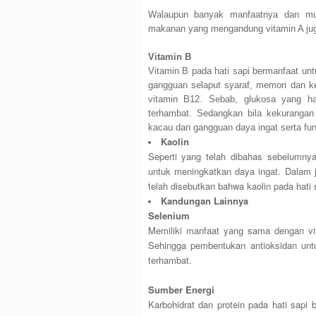
Walaupun banyak manfaatnya dan mud
makanan yang mengandung vitamin A juga
Vitamin B
Vitamin B pada hati sapi bermanfaat unt
gangguan selaput syaraf, memori dan k
vitamin B12. Sebab, glukosa yang ha
terhambat. Sedangkan bila kekuranga
kacau dan gangguan daya ingat serta fung
Kaolin
Seperti yang telah dibahas sebelumn
untuk meningkatkan daya ingat. Dalam j
telah disebutkan bahwa kaolin pada hati
Kandungan Lainnya
Selenium
Memiliki manfaat yang sama dengan vit
Sehingga pembentukan antioksidan unt
terhambat.
Sumber Energi
Karbohidrat dan protein pada hati sapi