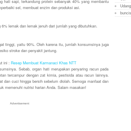
g hati sapi, terkandung protein sebanyak 40% yang membantu
Udang
erbaiki sel, membuat enzim dan produksi asi.
bunci
6% lemak dan lemak jenuh dari jumlah yang dibutuhkan.
gat tinggi, yaitu 90%. Oleh karena itu, jumlah konsumsinya juga
esiko stroke dan penyakit jantung.
t ini :
Resep Membuat Karmanaci Khas NTT
sumsinya. Sebab, organ hati merupakan penyaring racun pada
tan tercampur dengan zat kimia, pestisida atau racun lainnya.
ekat dan cuci hingga bersih sebelum diolah. Semoga manfaat dan
ntuk memenuhi nutrisi harian Anda. Salam masakan!
Advertisement