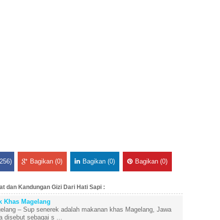
256)
Bagikan (0)
Bagikan (0)
Bagikan (0)
t dan Kandungan Gizi Dari Hati Sapi :
k Khas Magelang
lang – Sup senerek adalah makanan khas Magelang, Jawa
 disebut sebagai s ...