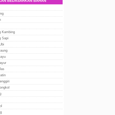
AN BEDASARKAN BAHAN
ng
m
g Kambing
g Sapi
Ubi
Baung
Kayu
ayur
Mas
atin
enggiri
ongkol
g
ol
g