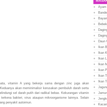
MASAK
Ayam
Bande
Baya
Bebek
Dagin
Dagin
Daun 
Ikan 
Ikan 
Ikan L
Ikan 
Ikan P
Ikan T
Ikan T
mata, vitamin A yang bekerja sama dengan zinc juga akan
Jagun
Keduanya akan meminimalisir kerusakan pembuluh darah serta
Jamur
ndungi sel darah putih dari radikal bebas. Kekurangan vitamin
erkena bakteri, virus ataupun mikroorganisme lainnya. Selain
Jengk
ang penyakit autoimun.
Kacan