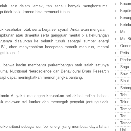
Kacan
ah larut dalam lemak, tapi terlalu banyak mengkonsumsi
Kepiti
 tidak baik, karena bisa meracuni tubuh.
Keran
Ketela
uk kesehatan otak serta kerja sel syaraf. Anda akan mengalami
Mie
epikunan atau dimentia serta gangguan mental bila kekurangan
Mie B
rusnya disalurkan ke seluruh tubuh sebagai sumber energi
Onco
n B1, akan menyebabkan kecepatan motorik menurun, mental
Petis
si kognitif.
Pinda
ya, bahwa kaolin membantu perkembangan otak salah satunya
Sagu
urnal Nutritional Neuroscience dan Behavioural Brain Research
Sawi P
 sapi dapat meningkatkan memori jangka panjang.
Siput
Soton
Tahu
amin A, yakni mencegah kerusakan sel akibat radikal bebas.
uk melawan sel kanker dan mencegah penyakit jantung tidak
Telur
Temp
Teri
Teron
 berkontribusi sebagai sumber energi yang membuat daya tahan
Ubi