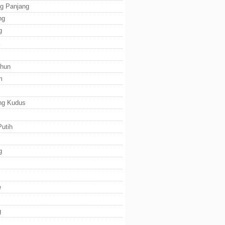
g Panjang
ng
g
ihun
m
ng Kudus
utih
g
e
g