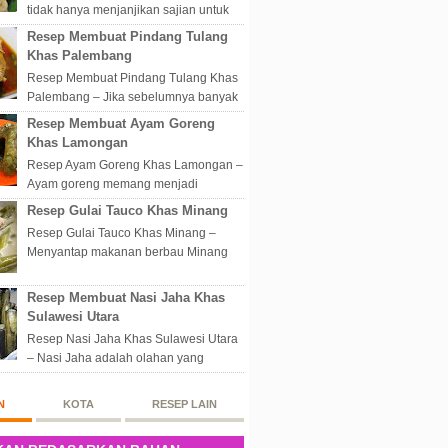
tidak hanya menjanjikan sajian untuk
disantap nikmat sekali hap. Akan tetapi
Resep Membuat Pindang Tulang
lebih dari itu dunia kuline...
Khas Palembang
Resep Membuat Pindang Tulang Khas
Palembang – Jika sebelumnya banyak
masakan Palembang yang berbau
Resep Membuat Ayam Goreng
olahan laut, maka kali kita akan
Khas Lamongan
membahas...
Resep Ayam Goreng Khas Lamongan –
Ayam goreng memang menjadi
makanan spesial di Indonesia.
Resep Gulai Tauco Khas Minang
Walaupun sederhana, mengingat
Resep Gulai Tauco Khas Minang –
proses pembuatanny...
Menyantap makanan berbau Minang
pastinya tidak perlu datang langsung
ketempatnya. Sekarang dengan
Resep Membuat Nasi Jaha Khas
banyaknya...
Sulawesi Utara
Resep Nasi Jaha Khas Sulawesi Utara
– Nasi Jaha adalah olahan yang
merupakan perpaduan antara beras
putih dan beras ketan. Kedua bahan
N
KOTA
RESEP LAIN
ters...