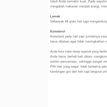
tubuh Anda semakin kuat. Pada sepoton
mengubah makanan menjadi energi, memp
Lemak
Sebanyak 68 gram hati sapi mengandung 
Kolesterol
Kolesterol pada hati sapi jumlahnya san
harus dibatasi agar tidak meningkatkan r
Anda bisa coba resep spesial yang beriku
Anda harus berhati-hati dalam mengkon
sistem pencernaan, sehingga sangat ren
Pilih hati yang segar, tidak berwarna p
kandungan gizi dari hati sapi berguna u