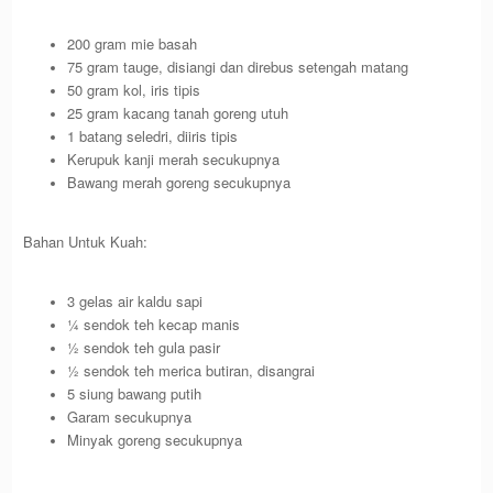
200 gram mie basah
75 gram tauge, disiangi dan direbus setengah matang
50 gram kol, iris tipis
25 gram kacang tanah goreng utuh
1 batang seledri, diiris tipis
Kerupuk kanji merah secukupnya
Bawang merah goreng secukupnya
Bahan Untuk Kuah:
3 gelas air kaldu sapi
¼ sendok teh kecap manis
½ sendok teh gula pasir
½ sendok teh merica butiran, disangrai
5 siung bawang putih
Garam secukupnya
Minyak goreng secukupnya