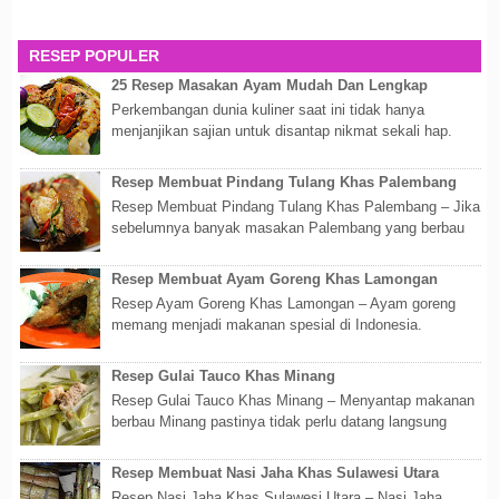
RESEP POPULER
25 Resep Masakan Ayam Mudah Dan Lengkap
Perkembangan dunia kuliner saat ini tidak hanya
menjanjikan sajian untuk disantap nikmat sekali hap.
Akan tetapi lebih dari itu dunia kuline...
Resep Membuat Pindang Tulang Khas Palembang
Resep Membuat Pindang Tulang Khas Palembang – Jika
sebelumnya banyak masakan Palembang yang berbau
olahan laut, maka kali kita akan membahas...
Resep Membuat Ayam Goreng Khas Lamongan
Resep Ayam Goreng Khas Lamongan – Ayam goreng
memang menjadi makanan spesial di Indonesia.
Walaupun sederhana, mengingat proses pembuatanny...
Resep Gulai Tauco Khas Minang
Resep Gulai Tauco Khas Minang – Menyantap makanan
berbau Minang pastinya tidak perlu datang langsung
ketempatnya. Sekarang dengan banyaknya...
Resep Membuat Nasi Jaha Khas Sulawesi Utara
Resep Nasi Jaha Khas Sulawesi Utara – Nasi Jaha