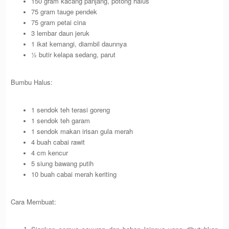
150 gram kacang panjang, potong halus
75 gram tauge pendek
75 gram petai cina
3 lembar daun jeruk
1 ikat kemangi, diambil daunnya
½ butir kelapa sedang, parut
Bumbu Halus:
1 sendok teh terasi goreng
1 sendok teh garam
1 sendok makan irisan gula merah
4 buah cabai rawit
4 cm kencur
5 siung bawang putih
10 buah cabai merah keriting
Cara Membuat: