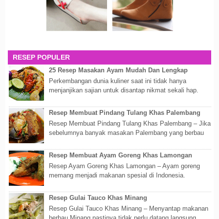
RESEP POPULER
25 Resep Masakan Ayam Mudah Dan Lengkap
Perkembangan dunia kuliner saat ini tidak hanya
menjanjikan sajian untuk disantap nikmat sekali hap.
Akan tetapi lebih dari itu dunia kuline...
Resep Membuat Pindang Tulang Khas Palembang
Resep Membuat Pindang Tulang Khas Palembang – Jika
sebelumnya banyak masakan Palembang yang berbau
olahan laut, maka kali kita akan membahas...
Resep Membuat Ayam Goreng Khas Lamongan
Resep Ayam Goreng Khas Lamongan – Ayam goreng
memang menjadi makanan spesial di Indonesia.
Walaupun sederhana, mengingat proses pembuatanny...
Resep Gulai Tauco Khas Minang
Resep Gulai Tauco Khas Minang – Menyantap makanan
berbau Minang pastinya tidak perlu datang langsung