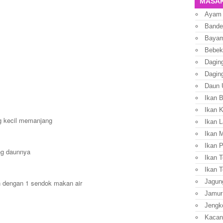
MASAK
Ayam
Bande
Baya
Bebek
Dagin
Dagin
Daun 
Ikan 
Ikan 
g kecil memanjang
Ikan L
Ikan 
Ikan P
ang daunnya
Ikan T
Ikan T
Jagun
n dengan 1 sendok makan air
Jamur
Jengk
Kacan