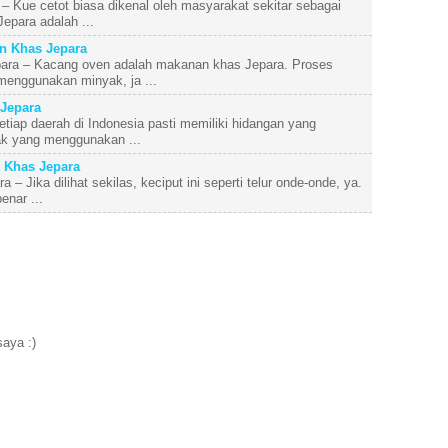
 Kue cetot biasa dikenal oleh masyarakat sekitar sebagai
epara adalah ...
n Khas Jepara
ra – Kacang oven adalah makanan khas Jepara. Proses
menggunakan minyak, ja ...
Jepara
iap daerah di Indonesia pasti memiliki hidangan yang
ak yang menggunakan ...
 Khas Jepara
 Jika dilihat sekilas, keciput ini seperti telur onde-onde, ya.
enar ...
aya :)