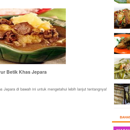
ur Betik Khas Jepara
 Jepara di bawah ini untuk mengetahui lebih lanjut tentangnya!
BAHA