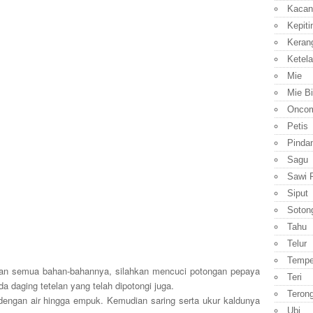
Kacan
Kepiti
Keran
Ketela
Mie
Mie B
Onco
Petis
Pinda
Sagu
Sawi P
Siput
Soton
Tahu
Telur
Temp
an semua bahan-bahannya, silahkan mencuci potongan pepaya
Teri
 daging tetelan yang telah dipotongi juga.
Teron
 dengan air hingga empuk. Kemudian saring serta ukur kaldunya
Ubi