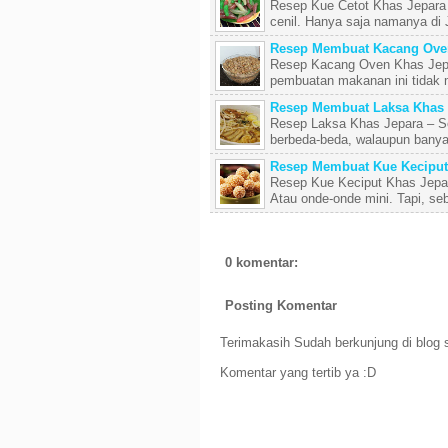
Resep Kue Cetot Khas Jepara –
cenil. Hanya saja namanya di J
Resep Membuat Kacang Ove
Resep Kacang Oven Khas Jepa
pembuatan makanan ini tidak 
Resep Membuat Laksa Khas 
Resep Laksa Khas Jepara – Set
berbeda-beda, walaupun bany
Resep Membuat Kue Keciput
Resep Kue Keciput Khas Jepara –
Atau onde-onde mini. Tapi, seb
0 komentar:
Posting Komentar
Terimakasih Sudah berkunjung di blog s
Komentar yang tertib ya :D