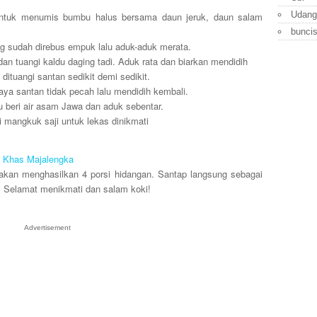
Udang
untuk menumis bumbu halus bersama daun jeruk, daun salam
bunci
g sudah direbus empuk lalu aduk-aduk merata.
n tuangi kaldu daging tadi. Aduk rata dan biarkan mendidih
dituangi santan sedikit demi sedikit.
ya santan tidak pecah lalu mendidih kembali.
ru beri air asam Jawa dan aduk sebentar.
i mangkuk saji untuk lekas dinikmati
 Khas Majalengka
 akan menghasilkan 4 porsi hidangan. Santap langsung sebagai
 Selamat menikmati dan salam koki!
Advertisement