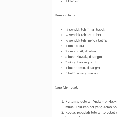
1 liter air
Bumbu Halus:
¼ sendok teh jintan bubuk
¼ sendok teh ketumbar
½ sendok teh merica butiran
1 cm kencur
2 cm kunyit, dibakar
2 buah kluwak, disangrai
3 siung bawang putih
4 butir kemiri, disangrai
5 butir bawang merah
Cara Membuat:
Pertama, setelah Anda menyiapk
muda. Lakukan hal yang sama pada
Kedua, rebuslah tetelan tersebut