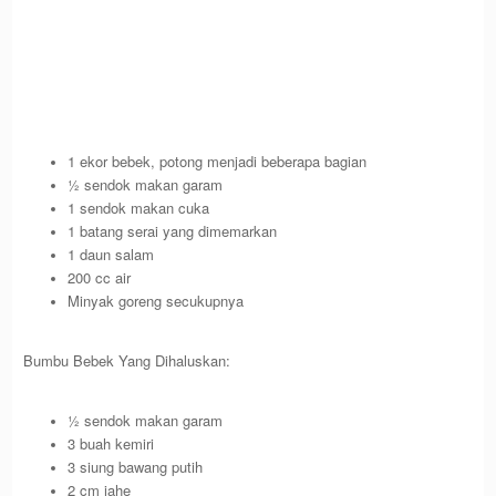
1 ekor bebek, potong menjadi beberapa bagian
½ sendok makan garam
1 sendok makan cuka
1 batang serai yang dimemarkan
1 daun salam
200 cc air
Minyak goreng secukupnya
Bumbu Bebek Yang Dihaluskan:
½ sendok makan garam
3 buah kemiri
3 siung bawang putih
2 cm jahe