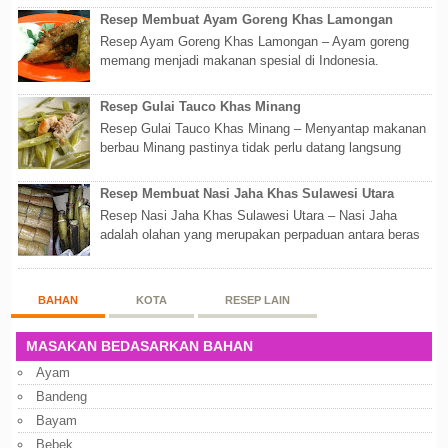
Resep Membuat Ayam Goreng Khas Lamongan
Resep Ayam Goreng Khas Lamongan – Ayam goreng
memang menjadi makanan spesial di Indonesia.
Walaupun sederhana, mengingat proses pembuatanny...
Resep Gulai Tauco Khas Minang
Resep Gulai Tauco Khas Minang – Menyantap makanan
berbau Minang pastinya tidak perlu datang langsung
ketempatnya. Sekarang dengan banyaknya...
Resep Membuat Nasi Jaha Khas Sulawesi Utara
Resep Nasi Jaha Khas Sulawesi Utara – Nasi Jaha
adalah olahan yang merupakan perpaduan antara beras
putih dan beras ketan. Kedua bahan ters...
BAHAN
KOTA
RESEP LAIN
MASAKAN BEDASARKAN BAHAN
Ayam
Bandeng
Bayam
Bebek