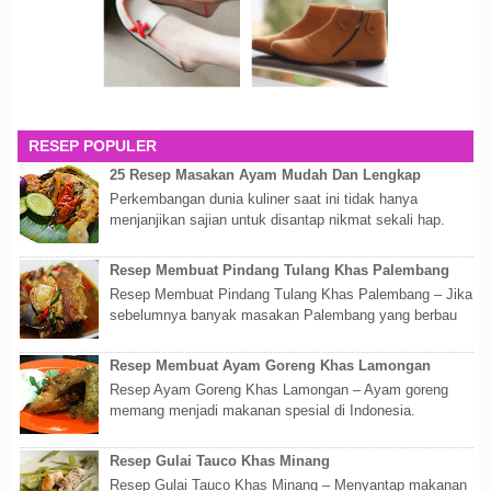
RESEP POPULER
25 Resep Masakan Ayam Mudah Dan Lengkap
Perkembangan dunia kuliner saat ini tidak hanya
menjanjikan sajian untuk disantap nikmat sekali hap.
Akan tetapi lebih dari itu dunia kuline...
Resep Membuat Pindang Tulang Khas Palembang
Resep Membuat Pindang Tulang Khas Palembang – Jika
sebelumnya banyak masakan Palembang yang berbau
olahan laut, maka kali kita akan membahas...
Resep Membuat Ayam Goreng Khas Lamongan
Resep Ayam Goreng Khas Lamongan – Ayam goreng
memang menjadi makanan spesial di Indonesia.
Walaupun sederhana, mengingat proses pembuatanny...
Resep Gulai Tauco Khas Minang
Resep Gulai Tauco Khas Minang – Menyantap makanan