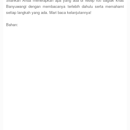
Silahkan Anda menerapkan apa yang ada di resep roti bagiak khas
Banyuwangi dengan membacanya terlebih dahulu serta memahami
setiap langkah yang ada. Mari baca kelanjutannya!
Bahan: