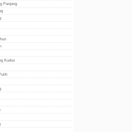
g Panjang
ng
g
ihun
m
ng Kudus
utih
g
e
g