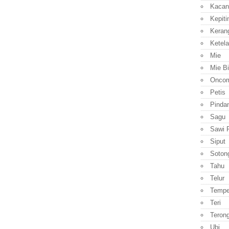
Kacan
Kepiti
Keran
Ketela
Mie
Mie B
Onco
Petis
Pinda
Sagu
Sawi P
Siput
Soton
Tahu
Telur
Temp
Teri
Teron
Ubi