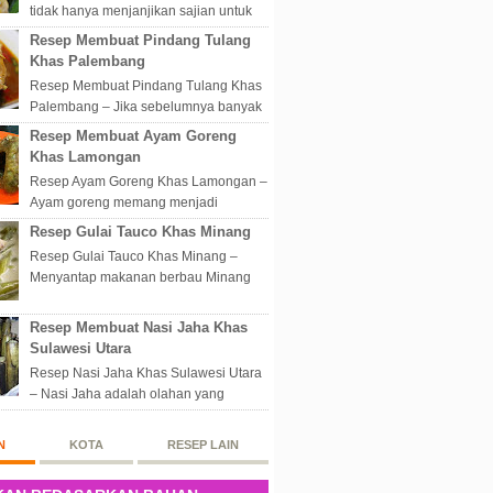
tidak hanya menjanjikan sajian untuk
disantap nikmat sekali hap. Akan tetapi
Resep Membuat Pindang Tulang
lebih dari itu dunia kuline...
Khas Palembang
Resep Membuat Pindang Tulang Khas
Palembang – Jika sebelumnya banyak
masakan Palembang yang berbau
Resep Membuat Ayam Goreng
olahan laut, maka kali kita akan
Khas Lamongan
membahas...
Resep Ayam Goreng Khas Lamongan –
Ayam goreng memang menjadi
makanan spesial di Indonesia.
Resep Gulai Tauco Khas Minang
Walaupun sederhana, mengingat
Resep Gulai Tauco Khas Minang –
proses pembuatanny...
Menyantap makanan berbau Minang
pastinya tidak perlu datang langsung
ketempatnya. Sekarang dengan
Resep Membuat Nasi Jaha Khas
banyaknya...
Sulawesi Utara
Resep Nasi Jaha Khas Sulawesi Utara
– Nasi Jaha adalah olahan yang
merupakan perpaduan antara beras
putih dan beras ketan. Kedua bahan
N
KOTA
RESEP LAIN
ters...