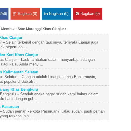
256)
Bagikan (0)
Bagikan (0)
Bagikan (0)
 Membuat Sate Maranggi Khas Cianjur :
has Cianjur
– Selain terkenal dengan tauconya, ternyata Cianjur juga
ik seperti co ...
ar Kari Khas Cianjur
as Cianjur – Lauk tambahan dalam menyantap hidangan
lagi kalau Anda meny ...
 Kalimantan Selatan
n Selatan – Gangsa adalah hidangan khas Banjarmasin,
 populer di daerah ...
a’ang Khas Bengkulu
Bengkulu – Setelah aneka bagar sudah kami bahas dalam
u hadir dengan gul ...
 Pasuruan
 Sudah pernah ke kota Pasuruan? Kalau sudah, pasti pernah
ng terkenal hin ...