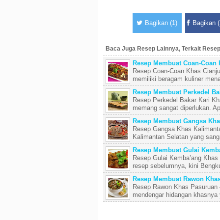
Bagikan (1)
Bagikan (
Baca Juga Resep Lainnya, Terkait Resep
Resep Membuat Coan-Coan K
Resep Coan-Coan Khas Cianjur 
memiliki beragam kuliner menar
Resep Membuat Perkedel Bak
Resep Perkedel Bakar Kari Kh
memang sangat diperlukan. Apa
Resep Membuat Gangsa Khas
Resep Gangsa Khas Kalimanta
Kalimantan Selatan yang sangat
Resep Membuat Gulai Kemb
Resep Gulai Kemba’ang Khas 
resep sebelumnya, kini Bengkul
Resep Membuat Rawon Khas
Resep Rawon Khas Pasuruan –
mendengar hidangan khasnya ya