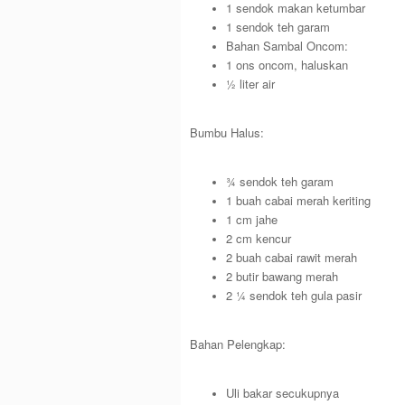
1 sendok makan ketumbar
1 sendok teh garam
Bahan Sambal Oncom:
1 ons oncom, haluskan
½ liter air
Bumbu Halus:
¾ sendok teh garam
1 buah cabai merah keriting
1 cm jahe
2 cm kencur
2 buah cabai rawit merah
2 butir bawang merah
2 ¼ sendok teh gula pasir
Bahan Pelengkap:
Uli bakar secukupnya