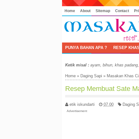
Home
About
Sitemap
Contact
Pr
PUNYA BAHAN APA ?
RESEP KHAS
Ketik misal :
ayam, bihun, khas padang
Home
»
Daging Sapi
»
Masakan Khas Ci
Resep Membuat Sate Ma
etik iskundarti
07.00
Daging S
Advertisement