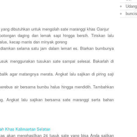
Udang
bunci
ang dibutuhkan untuk mengolah sate maranggi khas Cianjur
potongan daging dan lemak sapi hingga bersih. Tiriskan lalu
lus, kecap manis dan minyak goreng
u diamkan selama satu jam dalam lemari es. Biarkan bumbunya
tusuk menggunakan tusukan sate sampai selesai. Bakarlah di
alik agar matangnya merata. Angkat lalu sajikan di piring saji
erebus air bersama bumbu halus hingga mendidih. Tambahkan
. Angkat lalu sajikan bersama sate maranggi serta bahan
h Khas Kalimantan Selatan
tas akan menghasilkan 24 tusuk sate yang bisa Anda sajikan