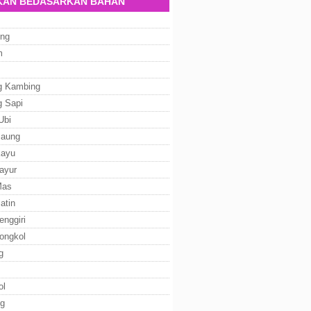
AN BEDASARKAN BAHAN
ng
m
g Kambing
g Sapi
Ubi
Baung
Kayu
ayur
Mas
atin
enggiri
ongkol
g
ol
g