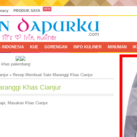
NEW
ivacy
PRODUK SAYA
 INDONESIA
KUE
GORENGAN
INFO KULINER
MINUMAN
I
, khas palembang
anjur
»
Resep Membuat Sate Maranggi Khas Cianjur
ranggi Khas Cianjur
api
,
Masakan Khas Cianjur