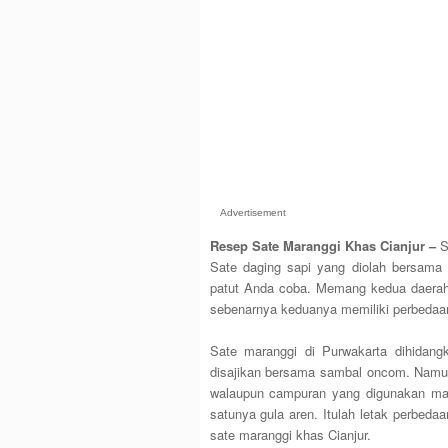
Advertisement
Resep Sate Maranggi Khas Cianjur –
Se
Sate daging sapi yang diolah bersam
patut Anda coba. Memang kedua daerah 
sebenarnya keduanya memiliki perbedaa
Sate maranggi di Purwakarta dihidan
disajikan bersama sambal oncom. Nam
walaupun campuran yang digunakan ma
satunya gula aren. Itulah letak perbed
sate maranggi khas Cianjur.