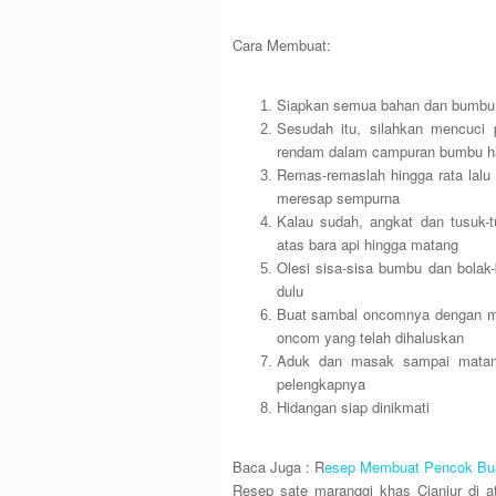
Cara Membuat:
Siapkan semua bahan dan bumbu y
Sesudah itu, silahkan mencuci 
rendam dalam campuran bumbu ha
Remas-remaslah hingga rata lal
meresap sempurna
Kalau sudah, angkat dan tusuk-
atas bara api hingga matang
Olesi sisa-sisa bumbu dan bolak-b
dulu
Buat sambal oncomnya dengan m
oncom yang telah dihaluskan
Aduk dan masak sampai matang
pelengkapnya
Hidangan siap dinikmati
Baca Juga : R
esep Membuat Pencok Bua
Resep sate maranggi khas Cianjur di a