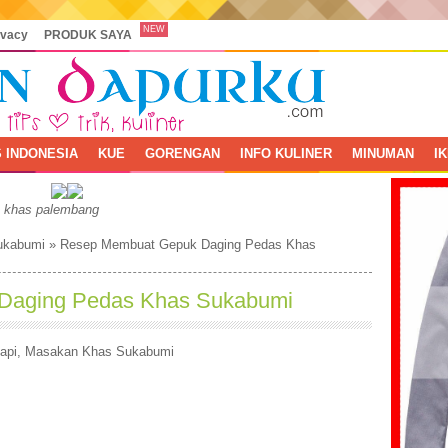
NEW
ivacy
PRODUK SAYA
 INDONESIA
KUE
GORENGAN
INFO KULINER
MINUMAN
I
, khas palembang
ukabumi
»
Resep Membuat Gepuk Daging Pedas Khas
Daging Pedas Khas Sukabumi
api
,
Masakan Khas Sukabumi