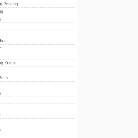
g Panjang
ng
g
ihun
m
ng Kudus
utih
g
e
g