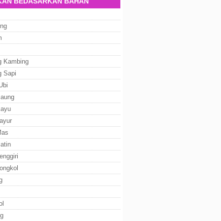
AN BEDASARKAN BAHAN
ng
m
g Kambing
g Sapi
Ubi
Baung
Kayu
ayur
Mas
atin
enggiri
ongkol
g
ol
g