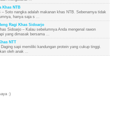
a Khas NTB
– Soto nangka adalah makanan khas NTB. Sebenarnya tidak
mnya, hanya saja s ...
ng Ragi Khas Sidoarjo
as Sidoarjo – Kalau sebelumnya Anda mengenal rawon
pi yang dimasak bersama ...
Khas NTT
aging sapi memiliki kandungan protein yang cukup tinggi.
kan oleh anak ...
aya :)