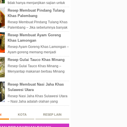
tidak hanya menjanjikan sajian untuk
disantap nikmat sekali hap. Akan tetapi
Resep Membuat Pindang Tulang
lebih dari itu dunia kuline...
Khas Palembang
Resep Membuat Pindang Tulang Khas
Palembang – Jika sebelumnya banyak
masakan Palembang yang berbau
Resep Membuat Ayam Goreng
olahan laut, maka kali kita akan
Khas Lamongan
membahas...
Resep Ayam Goreng Khas Lamongan –
Ayam goreng memang menjadi
makanan spesial di Indonesia.
Resep Gulai Tauco Khas Minang
Walaupun sederhana, mengingat
Resep Gulai Tauco Khas Minang –
proses pembuatanny...
Menyantap makanan berbau Minang
pastinya tidak perlu datang langsung
ketempatnya. Sekarang dengan
Resep Membuat Nasi Jaha Khas
banyaknya...
Sulawesi Utara
Resep Nasi Jaha Khas Sulawesi Utara
– Nasi Jaha adalah olahan yang
merupakan perpaduan antara beras
putih dan beras ketan. Kedua bahan
N
KOTA
RESEP LAIN
ters...