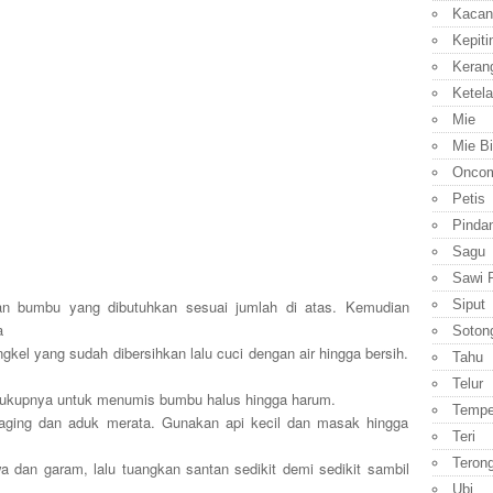
Kacan
Kepiti
Keran
Ketela
Mie
Mie B
Onco
Petis
Pinda
Sagu
Sawi P
Siput
n bumbu yang dibutuhkan sesuai jumlah di atas. Kemudian
a
Soton
kel yang sudah dibersihkan lalu cuci dengan air hingga bersih.
Tahu
Telur
cukupnya untuk menumis bumbu halus hingga harum.
Temp
ging dan aduk merata. Gunakan api kecil dan masak hingga
Teri
Teron
wa dan garam, lalu tuangkan santan sedikit demi sedikit sambil
Ubi