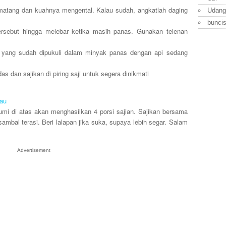
 matang dan kuahnya mengental. Kalau sudah, angkatlah daging
Udang
bunci
tersebut hingga melebar ketika masih panas. Gunakan telenan
g yang sudah dipukuli dalam minyak panas dengan api sedang
as dan sajikan di piring saji untuk segera dinikmati
au
i di atas akan menghasilkan 4 porsi sajian. Sajikan bersama
ambal terasi. Beri lalapan jika suka, supaya lebih segar. Salam
Advertisement