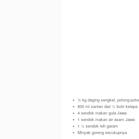
¾ kg daging sengkel, potong-poto
600 ml santan dari ½ butir kelapa
4 sendok makan gula Jawa
1 sendok makan air asam Jawa
1 ¼ sendok teh garam
Minyak goreng secukupnya