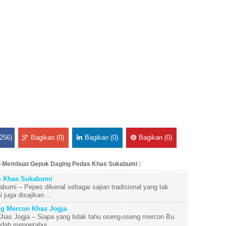
256)
Bagikan (0)
Bagikan (0)
Bagikan (0)
ep Membuat Gepuk Daging Pedas Khas Sukabumi :
 Khas Sukabumi
mi – Pepes dikenal sebagai sajian tradisional yang tak
juga disajikan ...
g Mercon Khas Jogja
as Jogja – Siapa yang tidak tahu oseng-oseng mercon Bu
udah mengetahui ...